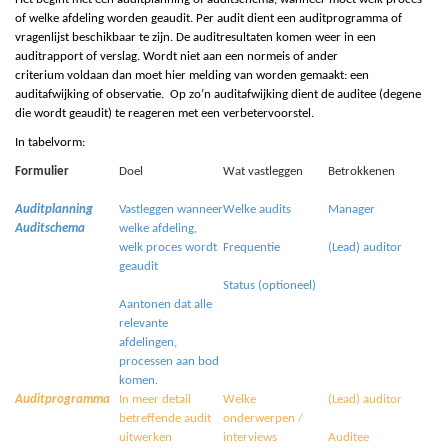
of welke afdeling worden geaudit. Per audit dient een auditprogramma of
vragenlijst beschikbaar te zijn. De auditresultaten komen weer in een
auditrapport of verslag. Wordt niet aan een normeis of ander
criterium voldaan dan moet hier melding van worden gemaakt: een
auditafwijking of observatie. Op zo’n auditafwijking dient de auditee (degene
die wordt geaudit) te reageren met een verbetervoorstel.
In tabelvorm:
Formulier
Doel
Wat vastleggen
Betrokkenen
Auditplanning
Vastleggen wanneer
Welke audits
Manager
Auditschema
welke afdeling,
welk proces wordt
Frequentie
(Lead) auditor
geaudit
Status (optioneel)
Aantonen dat alle
relevante
afdelingen,
processen aan bod
komen.
Auditprogramma
In meer detail
Welke
(Lead) auditor
betreffende audit
onderwerpen /
uitwerken
interviews
Auditee