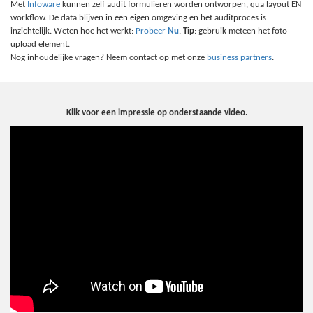
Met
Infoware
kunnen zelf audit formulieren worden ontworpen, qua layout EN
workflow. De data blijven in een eigen omgeving en het auditproces is
inzichtelijk. Weten hoe het werkt:
Probeer
Nu
.
Tip
: gebruik meteen het foto
upload element.
Nog inhoudelijke vragen? Neem contact op met onze
business partners
.
Klik voor een impressie op onderstaande video.