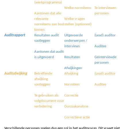
(werkprogramma)
Welke normitems
Te interviewen
Aantonen dat alle
personen
relevante
Welke vragen
normitems aan bod
stellen (optioneel)
komen
Auditrapport
Resultaten audit
UItgevoerde
(Lead) auditor
vastleggen
onderwerpen /
interviews
Auditee
Aantonen dat audit
is uitgevoerd
Resultaten
Geïnterviewde
personen
Afwijkingen
Auditafwijking
Betreffende
Afwijking
(Lead) auditor
afwijking
vastleggen
Normitem
Auditee
Te gebruiken als
Correctie
volgdocument voor
verbetering
Oorzaakanalyse
Correctieve actie
Verschillende personen spelen dus een rol in het auditproces. Dit vraagt niet