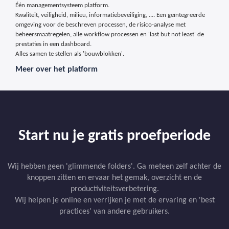
Één managementsysteem platform.
Kwaliteit, veiligheid, milieu, informatiebeveiliging, .... Een geïntegreerde
omgeving voor de beschreven processen, de risico-analyse met
beheersmaatregelen, alle workflow processen en 'last but not least' de
prestaties in een dashboard.
Alles samen te stellen als 'bouwblokken'.
Meer over het platform
Start nu je gratis proefperiode
Wij hebben geen 'glimmende folders'. Ga meteen zelf achter de
knoppen zitten en ervaar het gemak, overzicht en de
productiviteitsverbetering.
Wij helpen je online en verrijken je met de ervaring en 'best
practices' van andere gebruikers.