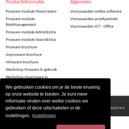
Productinformatie
Algemeen
Proware module FlowCreator
Voorwaarden online software
Proware module
Voorwaarden proefperiode
RiskManagement
Voorwaarden ICT - Office
Proware module AdminExtra
Proware module SearchExtra
Proware brochure
Improware brochure
Infoware brochure
Workshop Proware in gebruik
Workshop Improware in
gebruik
We gebruiken cookies om je de beste ervaring
op onze website te bieden. Je kunt meer
informatie vinden over welke cookies we
© 2016 - 2024 Metaware B.V., Mediacentrale Helperpark 288G, 9723ZA Groningen
gebruiken of deze uitschakelen in de
KvK Groningen nr: 02057975
instellingen.
Instellingen