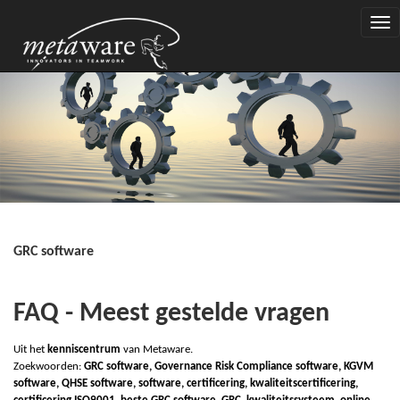
Togg
navi
GRC software
FAQ - Meest gestelde vragen
Uit het
kenniscentrum
van Metaware.
Zoekwoorden:
G
R
C
software, Governance Risk Compliance software, KGVM
software, QHSE software, software, certificering, kwaliteitscertificering,