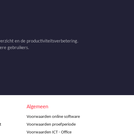
rzicht en de productiviteitsverbetering.
dere gebruikers.
Algemeen
Voorwaarden online software
t
Voorwaarden proefperiode
Voorwaarden ICT - Office