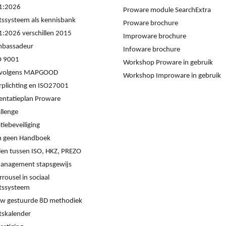
1:2026
Proware module SearchExtra
itssysteem als kennisbank
Proware brochure
:2026 verschillen 2015
Improware brochure
mbassadeur
Infoware brochure
O 9001
Workshop Proware in gebruik
s volgens MAPGOOD
Workshop Improware in gebruik
rplichting en ISO27001
ntatieplan Proware
llenge
iebeveiliging
 geen Handboek
llen tussen ISO, HKZ, PREZO
management stapsgewijs
rrousel in sociaal
itssysteem
w gestuurde 8D methodiek
tskalender