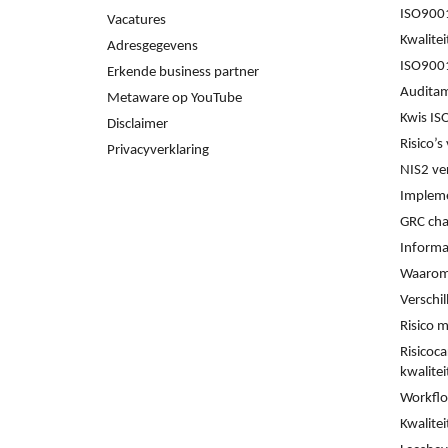
ISO900
Vacatures
Kwalite
Adresgegevens
ISO9001
Erkende business partner
Audita
Metaware op YouTube
Kwis IS
Disclaimer
Risico’
Privacyverklaring
NIS2 ve
Impleme
GRC cha
Informat
Waarom
Verschi
Risico 
Risicoca
kwalite
Workflo
Kwalitei