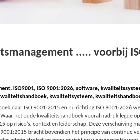
itsmanagement ..... voorbij I
ment, ISO
9
001, ISO 9001:
2
026,
s
oftware, kwaliteitssyst
kwaliteitshandboek,
k
waliteitsysteem, kwaliteitshandbo
boek naar ISO 9001:2015 en nu richting ISO 9001:2026 we
 Waar het oude kwaliteitshandboek vooral nadruk legde op
5 op risico’s, context en leiderschap. Deze verschuiving ma
 9001:2015 bracht bovendien het principe van continue verb