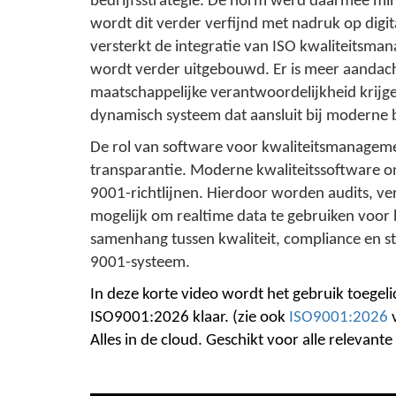
bedrijfsstrategie. De norm werd daarmee min
wordt dit verder verfijnd met nadruk op digit
versterkt de integratie van ISO kwaliteitsma
wordt verder uitgebouwd. Er is meer aandacht
maatschappelijke verantwoordelijkheid krijge
dynamisch systeem dat aansluit bij moderne b
De rol van software voor kwaliteitsmanagemen
transparantie. Moderne kwaliteitssoftware on
9001-richtlijnen. Hierdoor worden audits, v
mogelijk om realtime data te gebruiken voor b
samenhang tussen kwaliteit, compliance en st
9001-systeem.
In deze korte video wordt het gebruik toege
ISO9001:2026 klaar. (zie ook
ISO9001:2026
v
Alles in de cloud. Geschikt voor alle relevant