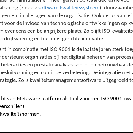
der administratief en meer gericht op waardecreatie voo
alisering (zie ook
software kwaliteitssysteem
), duurzaamhei
nagement in alle lagen van de organisatie. Ook de rol van
 voor de invloed van technologische ontwikkelingen op kwa
n eveneens een belangrijkere plaats. Zo blijft ISO kwalite
edrijfsvoering en toekomstgerichte innovatie.
t in combinatie met ISO 9001 is de laatste jaren sterk to
dersteunt organisaties bij het digitaal beheren van proces
erbeteracties en prestatieanalyses sneller en betrouwbaar
esluitvorming en continue verbetering. De integratie met a
rategie. Zo is kwaliteitsmanagementsoftware uitgegroeid t
licht van Metaware platform als tool voor een ISO 9001 kw
erschillen)
e kwaliteitsnormen.