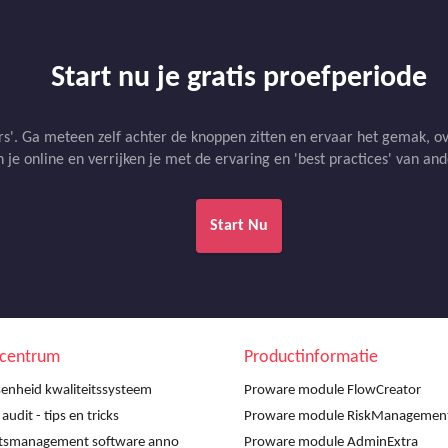
Start nu je gratis proefperiode
'. Ga meteen zelf achter de knoppen zitten en ervaar het gemak, ove
 je online en verrijken je met de ervaring en 'best practices' van an
Start Nu
scentrum
Productinformatie
enheid kwaliteitssysteem
Proware module FlowCreator
udit - tips en tricks
Proware module RiskManagemen
itsmanagement software anno
Proware module AdminExtra