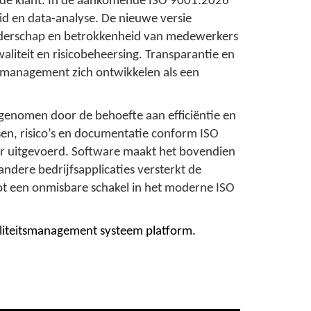
r de klant. In de aankomende ISO 9001:2026
d en data-analyse. De nieuwe versie
 leiderschap en betrokkenheid van medewerkers
liteit en risicobeheersing. Transparantie en
itsmanagement zich ontwikkelen als een
egenomen door de behoefte aan efficiëntie en
sen, risico’s en documentatie conform ISO
der uitgevoerd. Software maakt het bovendien
ndere bedrijfsapplicaties versterkt de
ot een onmisbare schakel in het moderne ISO
aliteitsmanagement systeem platform.