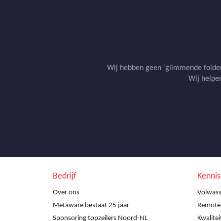
Wij hebben geen 'glimmende folders
Wij helpen
Bedrijf
Kenni
Over ons
Volwass
Metaware bestaat 25 jaar
Remote a
Sponsoring topzeilers Noord-NL
Kwalite