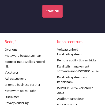
Start Nu
Bedrijf
Kenniscentrum
Over ons
Volwassenheid
kwaliteitssysteem
Metaware bestaat 25 jaar
Remote audit - tips en tricks
Sponsoring topzeilers Noord-
NL
Kwaliteitsmanagement
software anno ISO9001:2026
Vacatures
Kwaliteitssysteem als
Adresgegevens
kennisbank
Erkende business partner
ISO9001:2026 verschillen
Metaware op YouTube
2015
Disclaimer
Auditambassadeur
Privacyverklaring