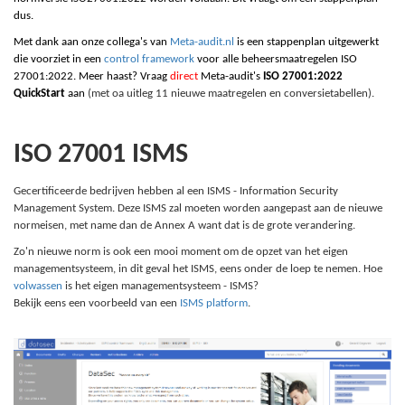
dus.
Met dank aan onze collega's van
Meta-audit.nl
is een stappenplan uitgewerkt
die voorziet in een
control framework
voor alle beheersmaatregelen ISO
27001:2022. Meer haast? Vraag
direct
Meta-audit's
ISO 27001:2022
QuickStart
aan
(met oa uitleg 11 nieuwe maatregelen en conversietabellen).
ISO 27001 ISMS
Gecertificeerde bedrijven hebben al een ISMS - Information Security
Management System. Deze ISMS zal moeten worden aangepast aan de nieuwe
normeisen, met name dan de Annex A want dat is de grote verandering.
Zo'n nieuwe norm is ook een mooi moment om de opzet van het eigen
managementsysteem, in dit geval het ISMS, eens onder de loep te nemen. Hoe
volwassen
is het eigen managementsysteem - ISMS?
Bekijk eens een voorbeeld van een
ISMS platform
.