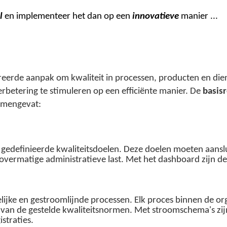
l
en implementeer het dan op een
innovatieve
manier ...
tureerde aanpak om kwaliteit in processen, producten en d
verbetering te stimuleren op een efficiënte manier. De
basis
samengevat:
gedefinieerde kwaliteitsdoelen. Deze doelen moeten aanslui
overmatige administratieve last. Met het dashboard zijn de 
delijke en gestroomlijnde processen. Elk proces binnen de or
van de gestelde kwaliteitsnormen. Met stroomschema's zijn
straties.