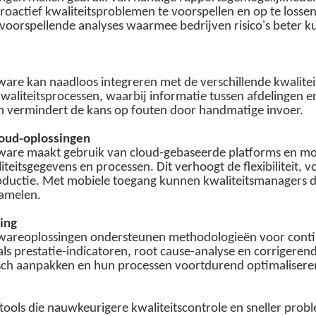
oactief kwaliteitsproblemen te voorspellen en op te lossen,
en voorspellende analyses waarmee bedrijven risico's beter
are kan naadloos integreren met de verschillende kwalit
 kwaliteitsprocessen, waarbij informatie tussen afdelingen
 en vermindert de kans op fouten door handmatige invoer.
loud-oplossingen
ware maakt gebruik van cloud-gebaseerde platforms en m
iteitsgegevens en processen. Dit verhoogt de flexibiliteit, 
roductie. Met mobiele toegang kunnen kwaliteitsmanagers di
zamelen.
ing
wareoplossingen ondersteunen methodologieën voor continu
ls prestatie-indicatoren, root cause-analyse en corrigeren
ch aanpakken en hun processen voortdurend optimalisere
tools die nauwkeurigere kwaliteitscontrole en sneller pr