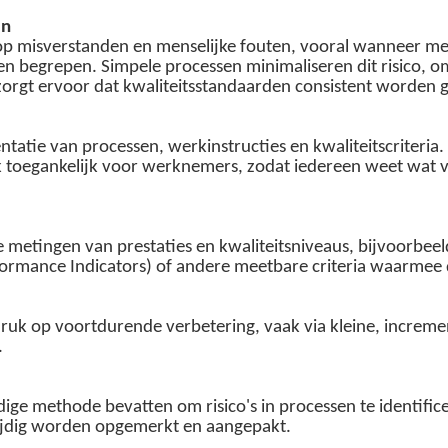
en
 misverstanden en menselijke fouten, vooral wanneer mede
begrepen. Simpele processen minimaliseren dit risico, omd
en zorgt ervoor dat kwaliteitsstandaarden consistent worden
atie van processen, werkinstructies en kwaliteitscriteri
jk toegankelijk voor werknemers, zodat iedereen weet wat 
ge metingen van prestaties en kwaliteitsniveaus, bijvoorbe
rformance Indicators) of andere meetbare criteria waarme
adruk op voortdurende verbetering, vaak via kleine, incre
.
ge methode bevatten om risico's in processen te identifice
ijdig worden opgemerkt en aangepakt.