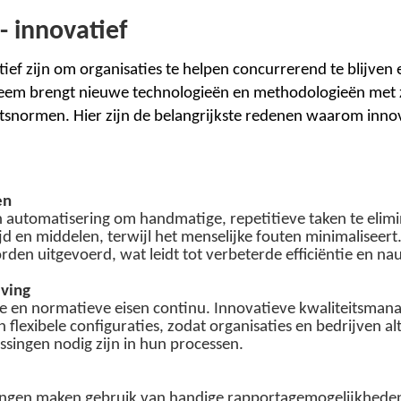
- innovatief
ef zijn om organisaties te helpen concurrerend te blijven
ysteem brengt nieuwe technologieën en methodologieën met 
eitsnormen. Hier zijn de belangrijkste redenen waarom innova
en
 automatisering om handmatige, repetitieve taken te elim
ijd en middelen, terwijl het menselijke fouten minimalise
rden uitgevoerd, wat leidt tot verbeterde efficiëntie en n
ving
jke en normatieve eisen continu. Innovatieve kwaliteitsma
flexibele configuraties, zodat organisaties en bedrijven al
ssingen nodig zijn in hun processen.
gen maken gebruik van handige rapportagemogelijkheden o