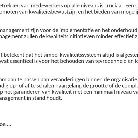
etrekken van medewerkers op alle niveaus is cruciaal. Een 
omoten van kwaliteitsbewustzijn en het bieden van mogelij
t management zijn voor de implementatie en het onderhoud 
gement zullen de kwaliteitsinitiatieven minder effectief zi
Dit betekent dat het simpel kwaliteitssysteem altijd is afg
at essentieel is voor het behouden van tevredenheid en loy
eg om aan te passen aan veranderingen binnen de organisat
udig op- of af te schalen naargelang de grootte of de comp
op het garanderen van kwaliteit met een minimaal niveau va
management in stand houdt.
e ...