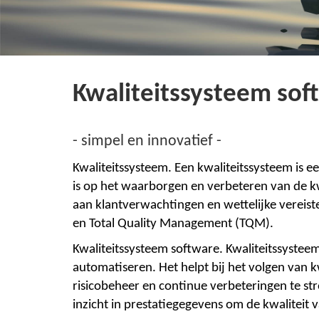
Kwaliteitssysteem sof
- simpel en innovatief -
K
w
aliteits
s
ystee
m
. Een
k
waliteit
s
systee
m
is e
is op het waarborgen en verbeteren van de kwa
aan klantverwachtingen en wettelijke vereis
en Total Quality Management (TQM).
Kwaliteitssysteem software.
K
waliteits
s
ystee
automatiseren. Het helpt bij het volgen van 
risicobeheer en continue verbeteringen te str
inzicht in prestatiegegevens om de kwaliteit