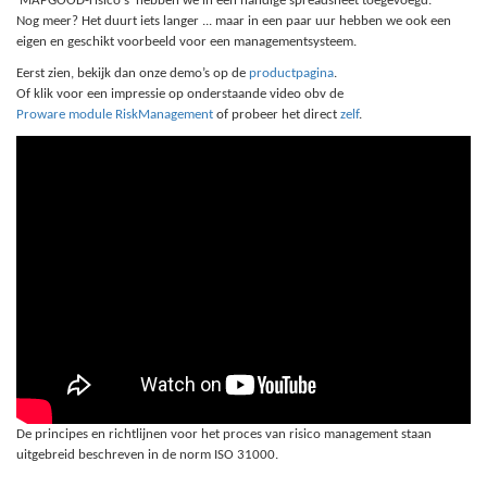
'MAPGOOD-risico's' hebben we in een handige spreadsheet toegevoegd.
Nog meer? Het duurt iets langer ... maar in een paar uur hebben we ook een
eigen en geschikt voorbeeld voor een managementsysteem.
Eerst zien, bekijk dan onze demo’s op de
productpagina
.
Of klik voor een impressie op onderstaande video obv de
Proware module RiskManagement
of probeer het direct
zelf
.
De principes en richtlijnen voor het proces van risico management staan
uitgebreid beschreven in de norm ISO 31000.