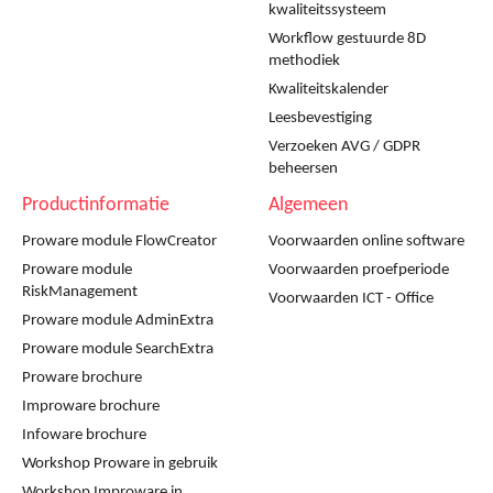
kwaliteitssysteem
Workflow gestuurde 8D
methodiek
Kwaliteitskalender
Leesbevestiging
Verzoeken AVG / GDPR
beheersen
Productinformatie
Algemeen
Proware module FlowCreator
Voorwaarden online software
Proware module
Voorwaarden proefperiode
RiskManagement
Voorwaarden ICT - Office
Proware module AdminExtra
Proware module SearchExtra
Proware brochure
Improware brochure
Infoware brochure
Workshop Proware in gebruik
Workshop Improware in