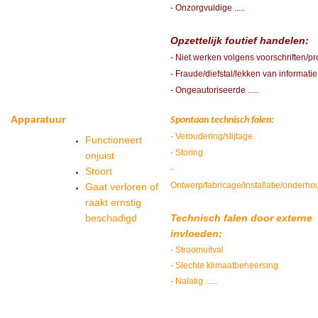
- Onzorgvuldige .....
Opzettelijk foutief handelen:
- Niet werken volgens voorschriften/p
- Fraude/diefstal/lekken van informatie
- Ongeautoriseerde .....
Apparatuur
Spontaan technisch falen:
- Veroudering/slijtage
Functioneert
- Storing
onjuist
-
Stoort
Ontwerp/fabricage/installatie/onderho
Gaat verloren of
raakt ernstig
beschadigd
Technisch falen door externe
invloeden:
- Stroomuitval
- Slechte klimaatbeheersing
- Nalatig ......