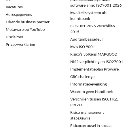
software anno ISO9001:2026
Vacatures
Kwaliteitssysteem als
Adresgegevens
kennisbank
Erkende business partner
ISO9001:2026 verschillen
Metaware op YouTube
2015
Disclaimer
Auditambassadeur
Privacyverklaring
Kwis ISO 9001
Risico’s volgens MAPGOOD
NIS2 verplichting en ISO27001
Implementatieplan Proware
GRC challenge
Informatiebeveiliging
Waarom geen Handboek
Verschillen tussen ISO, HKZ,
PREZO
Risico management
stapsgewijs
Risicocarrousel in sociaal