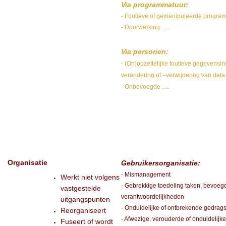
Via programmatuur:
- Foutieve of gemanipuleerde progra
- Doorwerking .....
Via personen:
- (On)opzettelijke foutieve gegevensinv
verandering of –verwijdering van data
- Onbevoegde .....
Organisatie
Gebruikersorganisatie:
- Mismanagement
Werkt niet volgens
- Gebrekkige toedeling taken, bevoe
vastgestelde
verantwoordelijkheden
uitgangspunten
- Onduidelijke of ontbrekende gedrag
Reorganiseert
- Afwezige, verouderde of onduidelijke
Fuseert of wordt