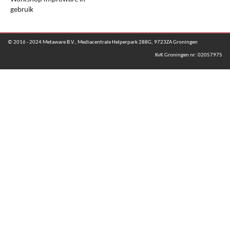
gebruik
© 2016 - 2024 Metaware B.V., Mediacentrale Helperpark 288G, 9723ZA Groningen
KvK Groningen nr: 02057975