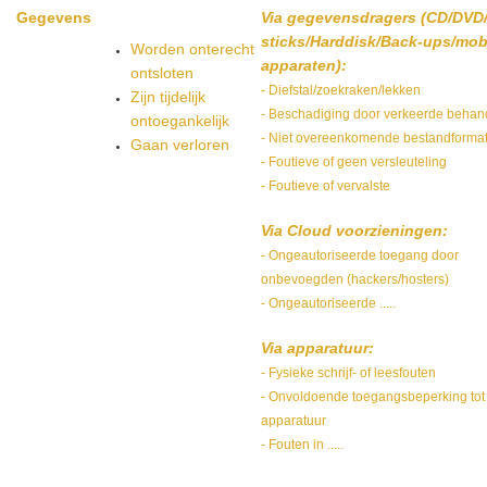
Gegevens
Via gegevensdragers (CD/DVD
sticks/Harddisk/Back-ups/mob
Worden onterecht
apparaten):
ontsloten
- Diefstal/zoekraken/lekken
Zijn tijdelijk
- Beschadiging door verkeerde behan
ontoegankelijk
- Niet overeenkomende bestandforma
Gaan verloren
- Foutieve of geen versleuteling
- Foutieve of vervalste
Via Cloud voorzieningen:
- Ongeautoriseerde toegang door
onbevoegden (hackers/hosters)
- Ongeautoriseerde .....
Via apparatuur:
- Fysieke schrijf- of leesfouten
- Onvoldoende toegangsbeperking tot
apparatuur
- Fouten in .....