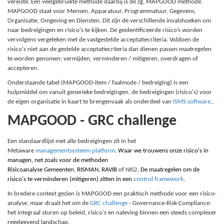
vereiste. Een veelgebruikte methode daarbij is de zg. MAPGOOD methode.
MAPGOOD staat voor Mensen, Apparatuur, Programmatuur, Gegevens,
Organisatie, Omgeving en Diensten. Dit zijn de verschillende invalshoeken om
naar bedreigingen en risico's te kijken. De geïdentificeerde risico’s worden
vervolgens vergeleken met de vastgestelde acceptatiecriteria. Voldoen de
risico's niet aan de gestelde acceptatiecriteria dan dienen passen maatregelen
te worden genomen: vermijden, verminderen / mitigeren, overdragen of
accepteren.
Onderstaande tabel (MAPGOOD-item / faalmode / bedreiging) is een
hulpmiddel om vanuit generieke bedreigingen, de bedreigingen (risico's) voor
de eigen organisatie in kaart te brengenvaak als onderdeel van
ISMS software
..
MAPGOOD - GRC challenge
Een standaardlijst met alle bedreigingen zit in het
Metaware
managementsysteem platform
.
Waar we trouwens onze risico's in
managen, net zoals voor de methoden
Risicoanalyse Gemeenten
,
RISMAN
,
RAVIB
of NIS2
. De maatregelen om de
risico's te verminderen (mitigeren) zitten in een
control framework
.
In bredere context gezien is MAPGOOD een praktisch methode voor een risico-
analyse, maar draait het om de
GRC challenge
- Governance-Risk-Compliance:
het integraal sturen op beleid, risico's en naleving binnen een steeds complexer
regelgevend landschap.