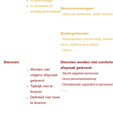
Is beschadigd
Is verwoest of
Nutsvoorzieningen:
ernstig beschadigd
- Uitval van elektriciteit, water, telefoon
- .......
Buitengebeuren:
- Natuurgeweld (overstroming, bliksem
storm, aardbeving et cetera)
- Overig .......
Diensten
Diensten worden niet conform
afspraak geleverd:
Worden niet
- Slecht opgeleid personeel
volgens afspraak
- Groot personeelsverloop
geleverd
- Onvoldoende capaciteit in personeel
Tijdelijk niet te
- ......
leveren
Definitief niet meer
te leveren