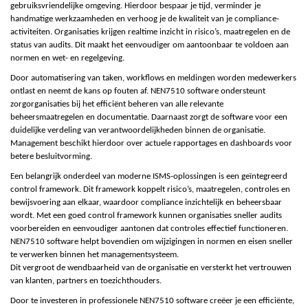
gebruiksvriendelijke omgeving. Hierdoor bespaar je tijd, verminder je
handmatige werkzaamheden en verhoog je de kwaliteit van je compliance-
activiteiten. Organisaties krijgen realtime inzicht in risico’s, maatregelen en de
status van audits. Dit maakt het eenvoudiger om aantoonbaar te voldoen aan
normen en wet- en regelgeving.
Door automatisering van taken, workflows en meldingen worden medewerkers
ontlast en neemt de kans op fouten af. NEN7510 software ondersteunt
zorgorganisaties bij het efficiënt beheren van alle relevante
beheersmaatregelen en documentatie. Daarnaast zorgt de software voor een
duidelijke verdeling van verantwoordelijkheden binnen de organisatie.
Management beschikt hierdoor over actuele rapportages en dashboards voor
betere besluitvorming.
Een belangrijk onderdeel van moderne ISMS-oplossingen is een geïntegreerd
control framework. Dit framework koppelt risico’s, maatregelen, controles en
bewijsvoering aan elkaar, waardoor compliance inzichtelijk en beheersbaar
wordt. Met een goed control framework kunnen organisaties sneller audits
voorbereiden en eenvoudiger aantonen dat controles effectief functioneren.
NEN7510 software helpt bovendien om wijzigingen in normen en eisen sneller
te verwerken binnen het managementsysteem.
Dit vergroot de wendbaarheid van de organisatie en versterkt het vertrouwen
van klanten, partners en toezichthouders.
Door te investeren in professionele NEN7510 software creëer je een efficiënte,