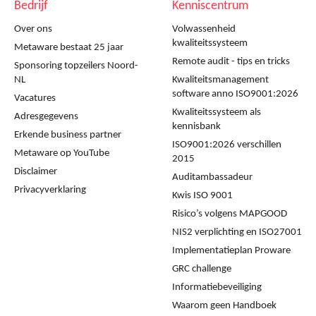
Bedrijf
Kenniscentrum
Over ons
Volwassenheid
kwaliteitssysteem
Metaware bestaat 25 jaar
Remote audit - tips en tricks
Sponsoring topzeilers Noord-
NL
Kwaliteitsmanagement
software anno ISO9001:2026
Vacatures
Kwaliteitssysteem als
Adresgegevens
kennisbank
Erkende business partner
ISO9001:2026 verschillen
Metaware op YouTube
2015
Disclaimer
Auditambassadeur
Privacyverklaring
Kwis ISO 9001
Risico’s volgens MAPGOOD
NIS2 verplichting en ISO27001
Implementatieplan Proware
GRC challenge
Informatiebeveiliging
Waarom geen Handboek