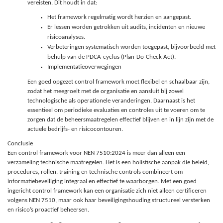
vereisten. Dit houdt in dat:
Het framework regelmatig wordt herzien en aangepast.
Er lessen worden getrokken uit audits, incidenten en nieuwe
risicoanalyses.
Verbeteringen systematisch worden toegepast, bijvoorbeeld met
behulp van de PDCA-cyclus (Plan-Do-Check-Act).
Implementatieoverwegingen
Een goed opgezet control framework moet flexibel en schaalbaar zijn,
zodat het meegroeit met de organisatie en aansluit bij zowel
technologische als operationele veranderingen. Daarnaast is het
essentieel om periodieke evaluaties en controles uit te voeren om te
zorgen dat de beheersmaatregelen effectief blijven en in lijn zijn met de
actuele bedrijfs- en risicocontouren.
Conclusie
Een control framework voor NEN 7510:2024 is meer dan alleen een
verzameling technische maatregelen. Het is een holistische aanpak die beleid,
procedures, rollen, training en technische controls combineert om
informatiebeveiliging integraal en effectief te waarborgen. Met een goed
ingericht control framework kan een organisatie zich niet alleen certificeren
volgens NEN 7510, maar ook haar beveiligingshouding structureel versterken
en risico’s proactief beheersen.