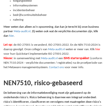
toegangsbeleid
informatiesystemen
incidentenbeheer
bedrijfscontinuïteitsbeheer
naleving
Meer weten dan alleen zo'n opsomming, dan kan je terecht bij onze business
partner
Meta-audit.nl
. Zij weten ook wat de verplichte documenten zijn, klik
dan
hier
.
Let op:
de ISO 27001 is veranderd, ISO 27001:2022. En de NEN 7510:2024 is
daarop gevolgd. Onze collega's van
Meta-audit.nl
weten er meer van. Klik
hier
voor hun Quickstart implementatie ISO 27001:2022.
Nieuw:
in samenwerking met
Meta-audit.nl
een
ISMS starterspakket
(conform
NEN 7510:2024 - verplichte documenten / registraties) na de proefperiode van
het Metaware managementsysteem.
Contact ons
voor meer info.
NEN7510, risico-gebaseerd
De beheersing van de informatiebeveiliging moet zijn gebaseerd op de
onderkende risico's. Risico beheersing is daarmee een integraal onderdeel:
risico's identificeren, classificeren en vervolgens met maatregelen deze risico's