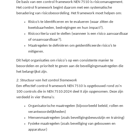
De basis van een control framework NEN 7510 is risicomanagement.
Het control framework begint daarom met een systematische
benadering van risicobeoordeling. Het framework moet helpen om:
Risico’s te identificeren en te evalueren (waar zitten de
kwetsbaarheden, bedreigingen en hun impact?).
Risicocriteria vast te stellen (wanneer is een risico aanvaardbaar
of onaanvaardbaar?).
Maatregelen te definiëren om geïdentificeerde risico’s te
mitigeren.
Dit helpt organisaties om risico's op een consistente manier te
beoordelen en prioriteit te geven aan de beveiligingsmaatregelen die
het belangrijkst zijn.
2. Structuur van het control framework
Een effectief control framework NEN 7510 is opgebouwd rond zo'n
100 controls die in NEN 7510:2024 deel II zijn opgenomen. Deze zijn
verdeeld in vier thema's:
Organisatorische maatregelen (bijvoorbeeld beleid, rollen en
verantwoordelijkheden)
Mensenmaatregelen (zoals beveiligingsbewustzijn en training)
Fysieke maatregelen (zoals beveiliging van gebouwen en
apparatuur)