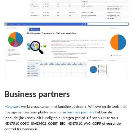
Business partners
Metaware
werkt graag samen met kundige adviseurs. Wij leveren de tools -het
managementsysteem platform- en onze
business partners
hebben de
inhoudelijke kennis, elk kundig op hun eigen gebied. Of het nu
I
SO27001,
NEN7510
C
OSO,
I
SAE3402,
C
OBIT,
B
IO,
N
EN7510,
A
VG,
G
DPR of een ander
control framework is.