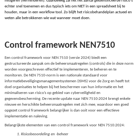
mitigeren (verminderen). Gaandeweg zal het het aantal geïdentificeerde risico's
echter snel toenemen en dus typisch iets om NIET in een spreadsheet bij te
houden, maar in een workflow tool. Zo blijft het risicobehandelplan actueel en
weten alle betrokkenen wie wat wanneer moet doen.
Control framework NEN7510
Een control framework voor NEN 7510 (versie 2024) biedt een
gestructureerde aanpak om de beheersmaatregelen (controls) die in deze norm
worden voorgeschreven effectief te implementeren, te beheren en te
monitoren. De NEN 7510-norm is een nationale standaard voor
informatiebeveiligingsmanagementsystemen (ISMS) voor de Zorg en heeft tot
doel organisaties te helpen bij het beschermen van hun informatie en het
minimaliseren van risico’s op gebied van cyberveiligheid en
gegevensbescherming. De recente update naar NEN 7510:2024 brengt enkele
nieuwe en herschikte beheersmaatregelen met zich mee, waardoor een goed
opgezet control framework belangrijker is dan ooit voor een effectieve
implementatie en naleving.
Belangrijkste elementen van een control framework voor NEN 7510:2024:
1. Risicobeoordeling en -beheer