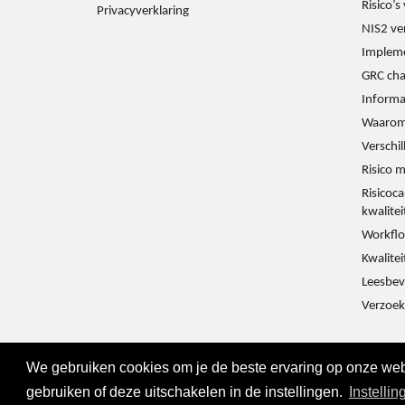
Risico’
Privacyverklaring
NIS2 ve
Impleme
GRC cha
Informat
Waarom
Verschi
Risico 
Risicoca
kwalite
Workflo
Kwalitei
Leesbev
Verzoek
We gebruiken cookies om je de beste ervaring op onze webs
gebruiken of deze uitschakelen in de instellingen.
Instellin
© 2016 - 2024 Metaware B.V., Mediacentrale Helperpar