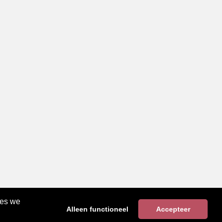
ies we
Alleen functioneel
Accepteer
KvK Groningen nr: 02057975