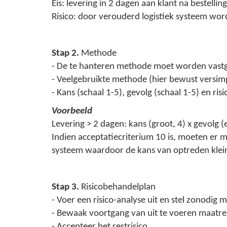
Eis: levering in 2 dagen aan klant na bestelling
Risico: door verouderd logistiek systeem wo
Stap 2.
Methode
- De te hanteren methode moet worden vastges
- Veelgebruikte methode (hier bewust versimpe
- Kans (schaal 1-5), gevolg (schaal 1-5) en risi
Voorbeeld
Levering > 2 dagen: kans (groot, 4) x gevolg (er
Indien acceptatiecriterium 10 is, moeten er m
systeem waardoor de kans van optreden kleiner
Stap 3.
Risicobehandelplan
- Voer een risico-analyse uit en stel zonodig 
- Bewaak voortgang van uit te voeren maatregel
- Accepteer het restrisico