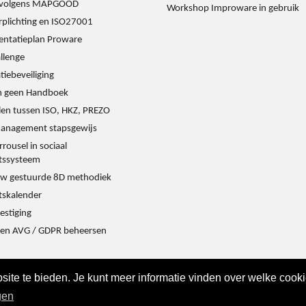
s volgens MAPGOOD
Workshop Improware in gebruik
rplichting en ISO27001
ntatieplan Proware
llenge
iebeveiliging
 geen Handboek
llen tussen ISO, HKZ, PREZO
management stapsgewijs
rrousel in sociaal
itssysteem
w gestuurde 8D methodiek
tskalender
estiging
en AVG / GDPR beheersen
ite te bieden. Je kunt meer informatie vinden over welke cook
gen
k 288G, 9723ZA Groningen