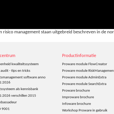
van risico management staan uitgebreid beschreven in de n
scentrum
Productinformatie
enheid kwaliteitssysteem
Proware module FlowCreator
udit - tips en tricks
Proware module RiskManagemen
itsmanagement software anno
Proware module AdminExtra
1:2026
Proware module SearchExtra
itssysteem als kennisbank
Proware brochure
:2026 verschillen 2015
Improware brochure
mbassadeur
Infoware brochure
O 9001
Workshop Proware in gebruik