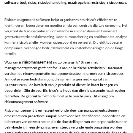
software tool,
r
isico, risicobehandeling, maatregelen,
r
estrisico,
ri
sicoproces.
Risicomanagement software
helpt organisaties om risico’s efficiënter te
identificeren, beoordelen en monitoren via een centrale digitale omgeving. Het
vergroot de transparantie en consistentie in risicoanalyses en bevordert
gestructureerde besluitvorming. Door automatisering en realtime data-analyse
kunnen risico’s sneller worden opgespoord en beheerst. Dit leidt tot betere
compliance, verhoogde bedrijfszekerheid en kostenbesparingen op de lange
termijn.
Waarom is
risicomanagement
nu zo belangrijk? Binnen het
managementsysteem geeft het focus aan de kritische activiteiten. Daarnaast
vereisen de nieuwe generatie managementsysteem normen een risicoproces.
Je moet je eigen bedrijfsrisico's, die samenhangen met -ingeval van
I
SO9001:2015- de kwaliteit van je produkt of dienst, in kaart brengen en
beoordelen. Zijn de bedrijfsrisico's te hoog dan dien je passende maatregelen
te treffen. De gebruikte methode moet je te beschrijven. Dit vraagt om
risicomanagement software.
Risicomanagement is een essentieel onderdeel van managementsystemen
omdat het een proactieve aanpak biedt voor het identificeren, beoordelen en
beheersen van onzekerheden die de doelstellingen van een organisatie kunnen
beïnvloeden. In een dynamische en steeds veranderende omgeving worden