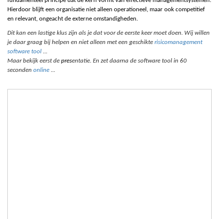
fundamenteel principe dat de kern vormt van effectieve managementsystemen.
Hierdoor blijft een organisatie niet alleen operationeel, maar ook competitief
en relevant, ongeacht de externe omstandigheden.
Dit kan een lastige klus zijn als je dat voor de eerste keer moet doen. Wij willen
je daar graag bij helpen en niet alleen met een geschikte
risicomanagement
software tool
...
Maar bekijk eerst de
p
res
entatie. En zet daarna de software tool in 60
seconden
online
...