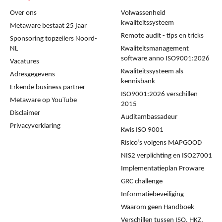
Over ons
Volwassenheid
kwaliteitssysteem
Metaware bestaat 25 jaar
Remote audit - tips en tricks
Sponsoring topzeilers Noord-
NL
Kwaliteitsmanagement
software anno ISO9001:2026
Vacatures
Kwaliteitssysteem als
Adresgegevens
kennisbank
Erkende business partner
ISO9001:2026 verschillen
Metaware op YouTube
2015
Disclaimer
Auditambassadeur
Privacyverklaring
Kwis ISO 9001
Risico’s volgens MAPGOOD
NIS2 verplichting en ISO27001
Implementatieplan Proware
GRC challenge
Informatiebeveiliging
Waarom geen Handboek
Verschillen tussen ISO, HKZ,