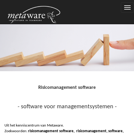
Togg
navi
Risicomanagement software
- software voor managementsystemen -
Uit het kenniscentrum van Metaware.
Zoekwoorden:
risicomanagement software,
r
isicomanagement, software,