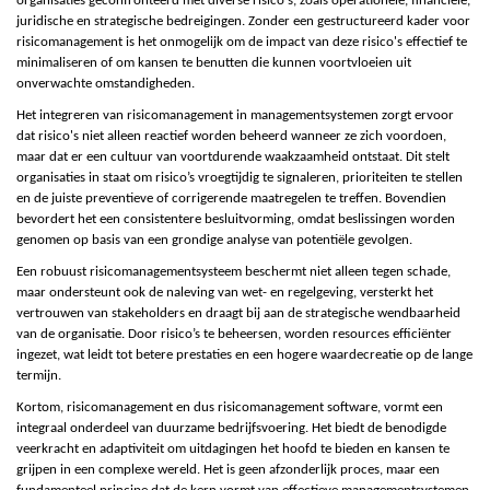
organisaties geconfronteerd met diverse risico's, zoals operationele, financiële,
juridische en strategische bedreigingen. Zonder een gestructureerd kader voor
risicomanagement is het onmogelijk om de impact van deze risico's effectief te
minimaliseren of om kansen te benutten die kunnen voortvloeien uit
onverwachte omstandigheden.
Het integreren van risicomanagement in managementsystemen zorgt ervoor
dat risico's niet alleen reactief worden beheerd wanneer ze zich voordoen,
maar dat er een cultuur van voortdurende waakzaamheid ontstaat. Dit stelt
organisaties in staat om risico’s vroegtijdig te signaleren, prioriteiten te stellen
en de juiste preventieve of corrigerende maatregelen te treffen. Bovendien
bevordert het een consistentere besluitvorming, omdat beslissingen worden
genomen op basis van een grondige analyse van potentiële gevolgen.
Een robuust risicomanagementsysteem beschermt niet alleen tegen schade,
maar ondersteunt ook de naleving van wet- en regelgeving, versterkt het
vertrouwen van stakeholders en draagt bij aan de strategische wendbaarheid
van de organisatie. Door risico’s te beheersen, worden resources efficiënter
ingezet, wat leidt tot betere prestaties en een hogere waardecreatie op de lange
termijn.
Kortom, risicomanagement en dus risicomanagement software, vormt een
integraal onderdeel van duurzame bedrijfsvoering. Het biedt de benodigde
veerkracht en adaptiviteit om uitdagingen het hoofd te bieden en kansen te
grijpen in een complexe wereld. Het is geen afzonderlijk proces, maar een