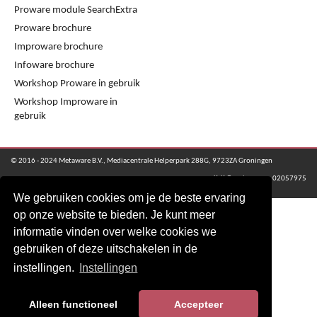
Proware module SearchExtra
Proware brochure
Improware brochure
Infoware brochure
Workshop Proware in gebruik
Workshop Improware in
gebruik
© 2016 - 2024 Metaware B.V., Mediacentrale Helperpark 288G, 9723ZA Groningen
KvK Groningen nr: 02057975
We gebruiken cookies om je de beste ervaring
op onze website te bieden. Je kunt meer
informatie vinden over welke cookies we
gebruiken of deze uitschakelen in de
instellingen.
Instellingen
Alleen functioneel
Accepteer