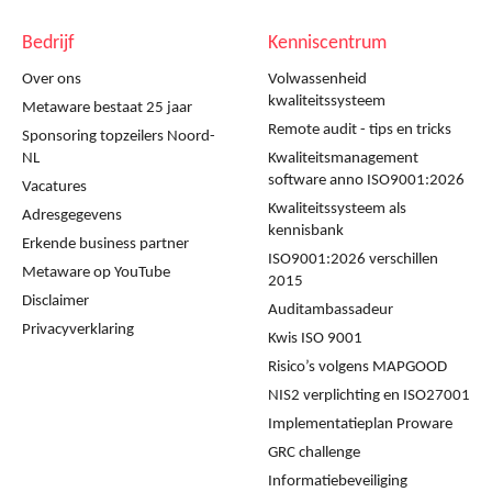
Bedrijf
Kenniscentrum
Over ons
Volwassenheid
kwaliteitssysteem
Metaware bestaat 25 jaar
Remote audit - tips en tricks
Sponsoring topzeilers Noord-
NL
Kwaliteitsmanagement
software anno ISO9001:2026
Vacatures
Kwaliteitssysteem als
Adresgegevens
kennisbank
Erkende business partner
ISO9001:2026 verschillen
Metaware op YouTube
2015
Disclaimer
Auditambassadeur
Privacyverklaring
Kwis ISO 9001
Risico’s volgens MAPGOOD
NIS2 verplichting en ISO27001
Implementatieplan Proware
GRC challenge
Informatiebeveiliging