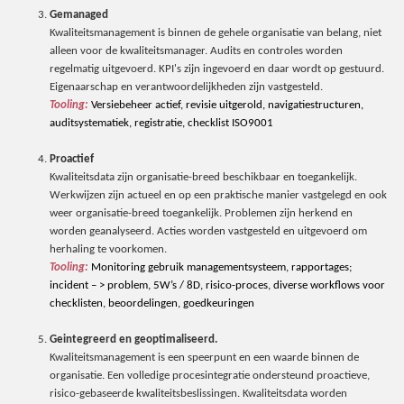
Gemanaged
Kwaliteitsmanagement is binnen de gehele organisatie van belang, niet
alleen voor de kwaliteitsmanager. Audits en controles worden
regelmatig uitgevoerd. KPI's zijn ingevoerd en daar wordt op gestuurd.
Eigenaarschap en verantwoordelijkheden zijn vastgesteld.
Tooling:
Versiebeheer actief, revisie uitgerold, navigatiestructuren
,
auditsystematiek
, registratie,
checklist ISO9001
Proactief
Kwaliteitsdata zijn organisatie-breed beschikbaar en toegankelijk.
Werkwijzen zijn actueel en op een praktische manier vastgelegd en ook
weer organisatie-breed toegankelijk. Problemen zijn herkend en
worden geanalyseerd. Acties worden vastgesteld en uitgevoerd om
herhaling te voorkomen.
Tooling:
Monitoring gebruik managementsysteem
, rapportages;
incident
– > problem, 5W’s / 8D, risico-proces, diverse
workflow
s voor
checklisten, beoordelingen, goedkeuringen
Geintegreerd en geoptimaliseerd.
Kwaliteitsmanagement is een speerpunt en een waarde binnen de
organisatie. Een volledige procesintegratie ondersteund proactieve,
risico-gebaseerde kwaliteitsbeslissingen. Kwaliteitsdata worden