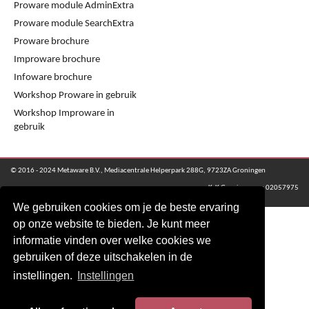
Proware module AdminExtra
Proware module SearchExtra
Proware brochure
Improware brochure
Infoware brochure
Workshop Proware in gebruik
Workshop Improware in
gebruik
© 2016 - 2024 Metaware B.V., Mediacentrale Helperpark 288G, 9723ZA Groningen
KvK Groningen nr: 02057975
We gebruiken cookies om je de beste ervaring
op onze website te bieden. Je kunt meer
informatie vinden over welke cookies we
gebruiken of deze uitschakelen in de
instellingen.
Instellingen