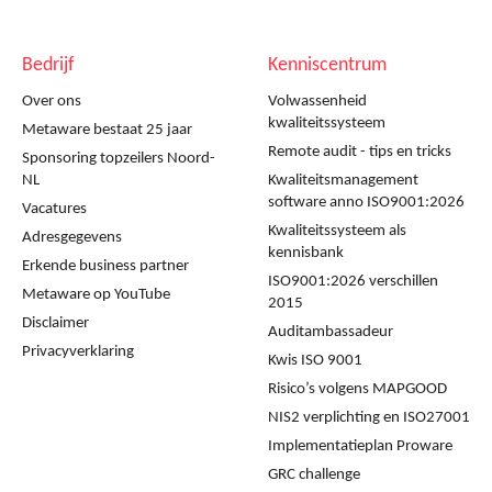
Bedrijf
Kenniscentrum
Over ons
Volwassenheid
kwaliteitssysteem
Metaware bestaat 25 jaar
Remote audit - tips en tricks
Sponsoring topzeilers Noord-
NL
Kwaliteitsmanagement
software anno ISO9001:2026
Vacatures
Kwaliteitssysteem als
Adresgegevens
kennisbank
Erkende business partner
ISO9001:2026 verschillen
Metaware op YouTube
2015
Disclaimer
Auditambassadeur
Privacyverklaring
Kwis ISO 9001
Risico’s volgens MAPGOOD
NIS2 verplichting en ISO27001
Implementatieplan Proware
GRC challenge