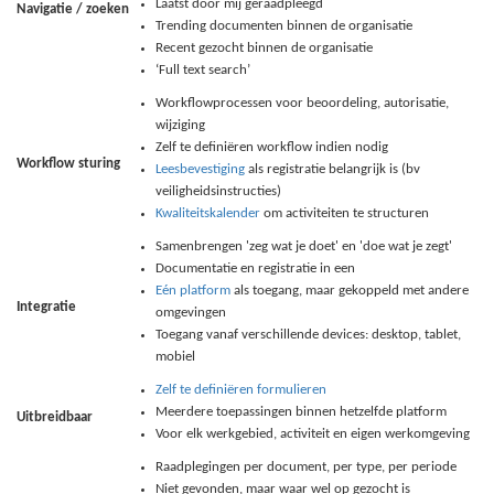
Laatst door mij geraadpleegd
Navigatie / zoeken
Trending documenten binnen de organisatie
Recent gezocht binnen de organisatie
‘Full text search’
Workflowprocessen voor beoordeling, autorisatie,
wijziging
Zelf te definiëren workflow indien nodig
Workflow sturing
Leesbevestiging
als registratie belangrijk is (bv
veiligheidsinstructies)
Kwaliteitskalender
om activiteiten te structuren
Samenbrengen 'zeg wat je doet' en 'doe wat je zegt'
Documentatie en registratie in een
Eén platform
als toegang, maar gekoppeld met andere
Integratie
omgevingen
Toegang vanaf verschillende devices: desktop, tablet,
mobiel
Zelf te definiëren formulieren
Meerdere toepassingen binnen hetzelfde platform
Uitbreidbaar
Voor elk werkgebied, activiteit en eigen werkomgeving
Raadplegingen per document, per type, per periode
Niet gevonden, maar waar wel op gezocht is