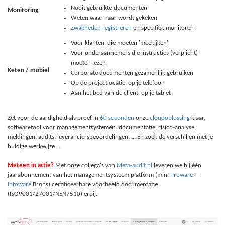
Nooit gebruikte documenten
Monitoring
Weten waar naar wordt gekeken
Zwakheden registreren
en specifiek monitoren
Voor klanten, die moeten 'meekijken'
Voor onderaannemers die instructies (verplicht)
moeten lezen
Keten / mobiel
Corporate documenten gezamenlijk gebruiken
Op de projectlocatie, op je telefoon
Aan het bed van de client, op je tablet
Zet voor de aardigheid als proef in
60 seconden
onze
cloudoplossing
klaar,
softwaretool voor managementsystemen: documentatie, risico-analyse,
meldingen, audits, leveranciersbeoordelingen, ... En zoek de verschillen met je
huidige werkwijze ...
Meteen in actie?
Met onze collega's van
Meta-audit.nl
leveren we bij één
jaarabonnement van het managementsysteem platform (min.
Proware
+
Infoware
Brons) certificeerbare voorbeeld documentatie
(ISO9001/27001/NEN7510) erbij.