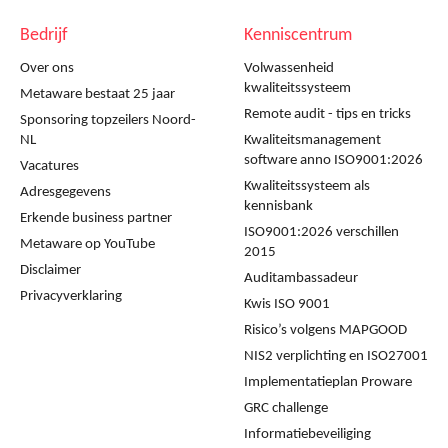
Bedrijf
Kenniscentrum
Over ons
Volwassenheid
kwaliteitssysteem
Metaware bestaat 25 jaar
Remote audit - tips en tricks
Sponsoring topzeilers Noord-
NL
Kwaliteitsmanagement
software anno ISO9001:2026
Vacatures
Kwaliteitssysteem als
Adresgegevens
kennisbank
Erkende business partner
ISO9001:2026 verschillen
Metaware op YouTube
2015
Disclaimer
Auditambassadeur
Privacyverklaring
Kwis ISO 9001
Risico’s volgens MAPGOOD
NIS2 verplichting en ISO27001
Implementatieplan Proware
GRC challenge
Informatiebeveiliging