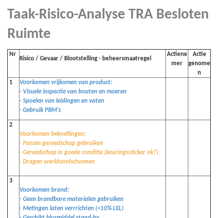
Taak-Risico-Analyse TRA Besloten
Ruimte
Nr
Actiene
Actie
Risico / Gevaar / Blootstelling - beheersmaatregel
mer
genome
n
1
Voorkomen vrijkomen van product:
- Visuele inspectie van bouten en moeren
- Spoelen van leidingen en vaten
- Gebruik PBM's
2
Voorkomen beknellingen:
- Passen gereedschap gebruiken
- Gereedschap in goede conditie (keuringssticker ok?)
- Dragen werkhandschoenen
3
Voorkomen brand:
- Geen brandbare materialen gebruiken
- Metingen laten verrrichten (<10% LEL)
- Geschikt blusmiddel stand-by