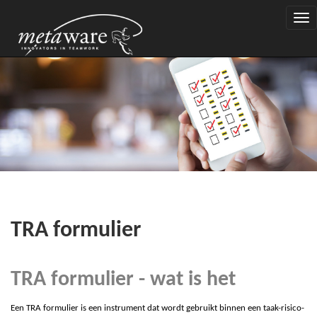
Togg
navi
TRA formulier
TRA formulier - wat is het
Een
T
R
A
formulier is een instrument dat wordt gebruikt binnen een taak-risico-