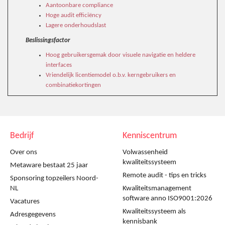
Aantoonbare compliance
Hoge audit efficiëncy
Lagere onderhoudslast
Beslissingsfactor
Hoog gebruikersgemak door visuele navigatie en heldere
interfaces
Vriendelijk licentiemodel o.b.v. kerngebruikers en
combinatiekortingen
Bedrijf
Kenniscentrum
Over ons
Volwassenheid
kwaliteitssysteem
Metaware bestaat 25 jaar
Remote audit - tips en tricks
Sponsoring topzeilers Noord-
NL
Kwaliteitsmanagement
software anno ISO9001:2026
Vacatures
Kwaliteitssysteem als
Adresgegevens
kennisbank