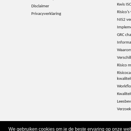
Kwis IS
Disclaimer
Risico’
Privacyverklaring
NIS2 ve
Impleme
GRC cha
Informat
Waarom
Verschi
Risico 
Risicoca
kwalite
Workflo
Kwalitei
Leesbev
Verzoek
We gebruiken cookies om je de beste ervaring op onze webs