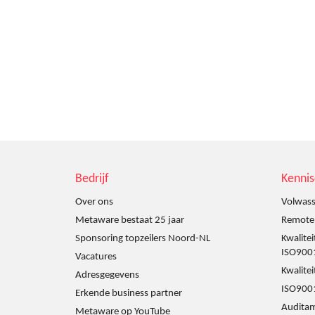
Bedrijf
Kenni
Over ons
Volwass
Metaware bestaat 25 jaar
Remote a
Sponsoring topzeilers Noord-NL
Kwalite
ISO900
Vacatures
Kwalite
Adresgegevens
ISO9001
Erkende business partner
Audita
Metaware op YouTube