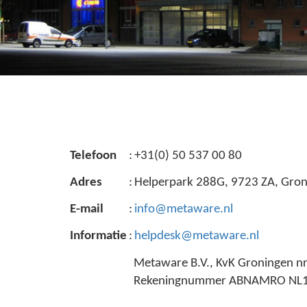
Telefoon
:
+31(0) 50 537 00 80
Adres
:
Helperpark 288G, 9723 ZA, Gron
E-mail
:
info@metaware.nl
Informatie
:
helpdesk@metaware.nl
Metaware B.V., KvK Groningen n
Rekeningnummer ABNAMRO NL