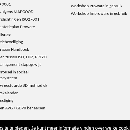
O 9001
Workshop Proware in gebruik
s volgens MAPGOOD
Workshop Improware in gebruik
rplichting en ISO27001
ntatieplan Proware
llenge
iebeveiliging
 geen Handboek
llen tussen ISO, HKZ, PREZO
management stapsgewijs
rrousel in sociaal
itssysteem
w gestuurde 8D methodiek
tskalender
estiging
en AVG / GDPR beheersen
ite te bieden. Je kunt meer informatie vinden over welke cook