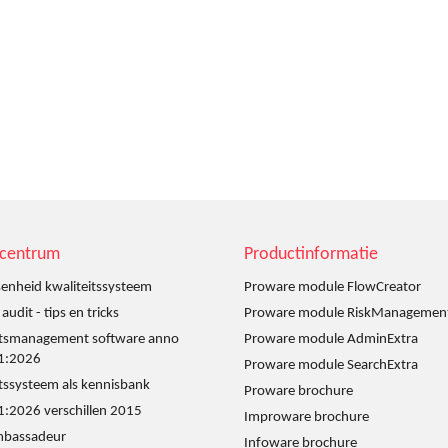
scentrum
Productinformatie
enheid kwaliteitssysteem
Proware module FlowCreator
udit - tips en tricks
Proware module RiskManagemen
itsmanagement software anno
Proware module AdminExtra
1:2026
Proware module SearchExtra
itssysteem als kennisbank
Proware brochure
:2026 verschillen 2015
Improware brochure
mbassadeur
Infoware brochure