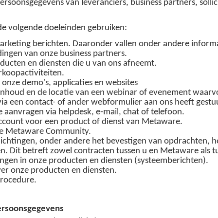
rsoonsgegevens van leveranciers, business partners, soll
e volgende doeleinden gebruiken:
arketing berichten. Daaronder vallen onder andere inform
dingen van onze business partners.
oducten en diensten die u van ons afneemt.
rkoopactiviteiten.
 onze demo's, applicaties en websites
 inhoud en de locatie van een webinar of evenement waarv
via een contact- of ander webformulier aan ons heeft gestu
anvragen via helpdesk, e-mail, chat of telefoon.
account voor een product of dienst van Metaware.
 de Metaware Community.
lichtingen, onder andere het bevestigen van opdrachten, h
n. Dit betreft zowel contracten tussen u en Metaware als 
ingen in onze producten en diensten (systeemberichten).
er onze producten en diensten.
procedure.
persoonsgegevens