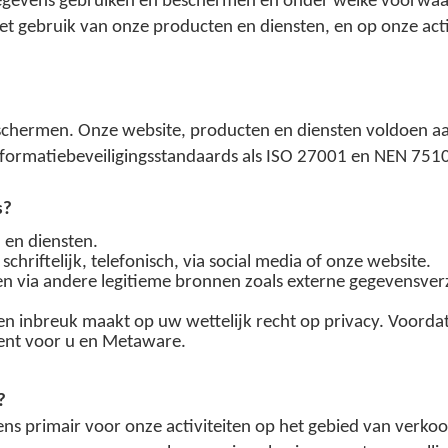
egevens gebruiken en beschermen en onder welke voorwaa
het gebruik van onze producten en diensten, en op onze act
chermen. Onze website, producten en diensten voldoen aa
formatiebeveiligingsstandaards als ISO 27001 en NEN 7510
s?
 en diensten.
schriftelijk, telefonisch, via social media of onze website.
ken via andere legitieme bronnen zoals externe gegevensve
geen inbreuk maakt op uw wettelijk recht op privacy. Voor
ient voor u en Metaware.
?
s primair voor onze activiteiten op het gebied van verkoo