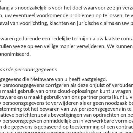
?
 als noodzakelijk is voor het doel waarvoor ze zijn verza
, uw eventueel voorkomende problemen op te lossen, te vo
geval van voorlichting, klachten en juridische claims en u
aren gedurende een redelijke termijn na uw laatste conta
zullen we ze op een veilige manier verwijderen. We kunnen
anonimiseerd.
waarde persoonsgegevens
sgegevens die Metaware van u heeft vastgelegd.
persoonsgegevens corrigeren als deze onjuist of verouderd
 maakt gebruik van onze cloud-oplossingen kunt u vragen u
etaware en u maakt gebruik van ons partner portal kunt u v
 persoonsgegevens te verwijderen als er geen noodzaak be
estemming tot het bewaren van uw persoonsgegevens in te
atieve berichten zoals bevestigingen van opdrachten en ber
w persoonsgegeven onmiddellijk en in verwerkbare vorm o
 die gegevens is gebaseerd op toestemming of een contrac