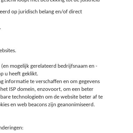
schil loopt met betrekking tot de juistheid
erd op juridisch belang en/of direct
.
bsites.
 (en mogelijk gerelateerd bedrijfsnaam en -
p u heeft geklikt.
ng informatie te verschaffen en om gegevens
, het ISP domein, enzovoort, om een beter
kbare technologieën om de website beter af te
ookies en web beacons zijn geanonimiseerd.
nderingen: