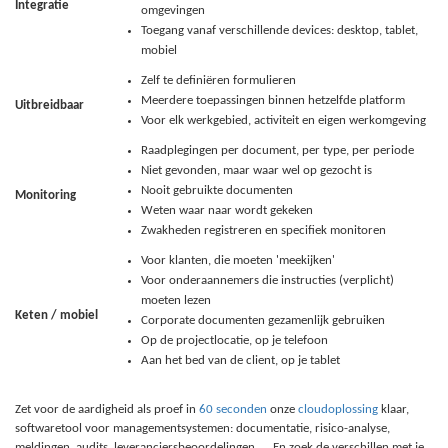
Integratie
omgevingen
Toegang vanaf verschillende devices: desktop, tablet,
mobiel
Zelf te definiëren formulieren
Meerdere toepassingen binnen hetzelfde platform
Uitbreidbaar
Voor elk werkgebied, activiteit en eigen werkomgeving
Raadplegingen per document, per type, per periode
Niet gevonden, maar waar wel op gezocht is
Nooit gebruikte documenten
Monitoring
Weten waar naar wordt gekeken
Zwakheden registreren en specifiek monitoren
Voor klanten, die moeten 'meekijken'
Voor onderaannemers die instructies (verplicht)
moeten lezen
Keten / mobiel
Corporate documenten gezamenlijk gebruiken
Op de projectlocatie, op je telefoon
Aan het bed van de client, op je tablet
Zet voor de aardigheid als proef in
60 seconden
onze
cloudoplossing
klaar,
softwaretool voor managementsystemen: documentatie, risico-analyse,
meldingen, audits, leveranciersbeoordelingen, ... En zoek de verschillen met je