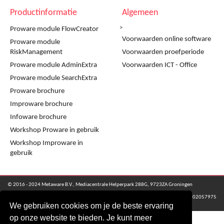
Productinformatie
Algemeen
>
Proware module FlowCreator
Voorwaarden online software
Proware module
RiskManagement
Voorwaarden proefperiode
Proware module AdminExtra
Voorwaarden ICT - Office
Proware module SearchExtra
Proware brochure
Improware brochure
Infoware brochure
Workshop Proware in gebruik
Workshop Improware in
gebruik
© 2016 - 2024 Metaware B.V., Mediacentrale Helperpark 288G, 9723ZA Groningen
KvK Groningen nr: 02057975
We gebruiken cookies om je de beste ervaring
op onze website te bieden. Je kunt meer