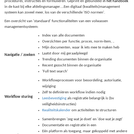
procedures, instructies en formulieren. Geprint en gebundeld i
n het
h
andboek
in de kast bij elke afdelingsmanager….Een digitaal (kwaliteits)management
systeem kan zoveel meer, los van de verschillende 'ISO normen'.
Een overzicht van 'standaard' functionaliteiten van een volwassen
managementsysteem:
Index van alle documenten
Overzichten per functie, proces, norm-item, ..
Mijn documenten, waar ik iets mee te maken heb
Laatst door mij geraadpleegd
Navigatie / zoeken
Trending documenten binnen de organisatie
Recent gezocht binnen de organisatie
‘Full text search’
Workflowprocessen voor beoordeling, autorisatie,
wijziging
Zelf te definiëren workflow indien nodig
Workflow sturing
Leesbevestiging
als registratie belangrijk is (bv
veiligheidsinstructies)
Kwaliteitskalender
om activiteiten te structuren
Samenbrengen 'zeg wat je doet' en 'doe wat je zegt'
Documentatie en registratie in een
Eén platform als toegang, maar gekoppeld met andere