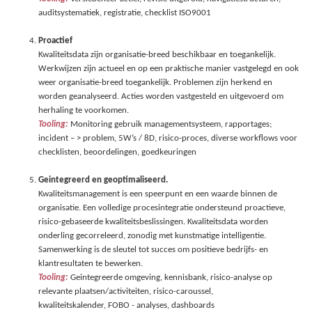
auditsystematiek, registratie, checklist ISO9001
Proactief
Kwaliteitsdata zijn organisatie-breed beschikbaar en toegankelijk.
Werkwijzen zijn actueel en op een praktische manier vastgelegd en ook
weer organisatie-breed toegankelijk. Problemen zijn herkend en
worden geanalyseerd. Acties worden vastgesteld en uitgevoerd om
herhaling te voorkomen.
Tooling:
Monitoring gebruik managementsysteem, rapportages;
incident – > problem, 5W’s / 8D, risico-proces, diverse workflows voor
checklisten, beoordelingen, goedkeuringen
Geintegreerd en geoptimaliseerd.
Kwaliteitsmanagement is een speerpunt en een waarde binnen de
organisatie. Een volledige procesintegratie ondersteund proactieve,
risico-gebaseerde kwaliteitsbeslissingen. Kwaliteitsdata worden
onderling gecorreleerd, zonodig met kunstmatige intelligentie.
Samenwerking is de sleutel tot succes om positieve bedrijfs- en
klantresultaten te bewerken.
Tooling:
Geintegreerde omgeving, kennisbank, risico-analyse op
relevante plaatsen/activiteiten, risico-caroussel,
kwaliteitskalender, FOBO - analyses, dashboards