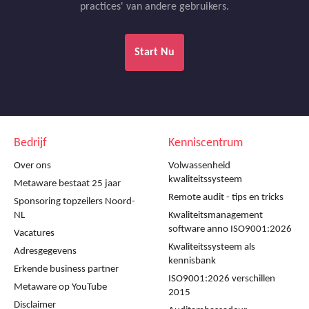
practices' van andere gebruikers.
Start Nu
Bedrijf
Kenniscentrum
Over ons
Volwassenheid
kwaliteitssysteem
Metaware bestaat 25 jaar
Remote audit - tips en tricks
Sponsoring topzeilers Noord-
NL
Kwaliteitsmanagement
software anno ISO9001:2026
Vacatures
Kwaliteitssysteem als
Adresgegevens
kennisbank
Erkende business partner
ISO9001:2026 verschillen
Metaware op YouTube
2015
Disclaimer