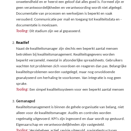
onwetendheid en er heerst een geloof dat alles goed is. Formeel zijn er
geen verantwoordelijkheden en verantwoording wordt niet afgelegd.
Documentatie van processen en werkwijzen is beperkt en vaak
verouderd. Communicatie per mail en toegang tot kwaliteitsdata en -
documentatie is moeizaam.
Tooling:
Dit stadium zijn we al gepasseerd.
Reactief
Naast de kwaliteitsmanager zijn slechts een beperkt aantal mensen
betrokken bij kwaliteitsmanagement. Kwaliteitsgegevens worden
beperkt verzameld, meestal in afzonderlijke spreadsheets. Gebruikers
wachten tot problemen zich voordoen en reageren dan pas. Belangrijke
kwaliteitsproblemen worden vastgelegd, maar nog onvoldoende
geanalyseerd om herhaling te voorkomen. Van integratie is nog geen
sprake.
Tooling:
Een simpel kwaliteitssysteem voor een beperkt aantal mensen
Gemanaged
Kwaliteitsmanagement is binnen de gehele organisatie van belang, niet
alleen voor de kwaliteitsmanager. Audits en controles worden
regelmatig uitgevoerd. KPI's zijn ingevoerd en daar wordt op gestuurd.
Eigenaarschap en verantwoordelijkheden zijn vastgesteld.
Tooling:
Versiebeheer actief, revisie uitgerold, navigatiestructuren,