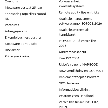
Over ons
Volwassenheid
kwaliteitssysteem
Metaware bestaat 25 jaar
Remote audit - tips en tricks
Sponsoring topzeilers Noord-
NL
Kwaliteitsmanagement
software anno ISO9001:2026
Vacatures
Kwaliteitssysteem als
Adresgegevens
kennisbank
Erkende business partner
ISO9001:2026 verschillen
Metaware op YouTube
2015
Disclaimer
Auditambassadeur
Privacyverklaring
Kwis ISO 9001
Risico’s volgens MAPGOOD
NIS2 verplichting en ISO27001
Implementatieplan Proware
GRC challenge
Informatiebeveiliging
Waarom geen Handboek
Verschillen tussen ISO, HKZ,
PREZO