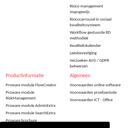
Risico management
stapsgewijs
Risicocarrousel in sociaal
kwaliteitssysteem
Workflow gestuurde 8D
methodiek
Kwaliteitskalender
Leesbevestiging
Verzoeken AVG / GDPR
beheersen
Productinformatie
Algemeen
Proware module FlowCreator
Voorwaarden online software
Proware module
Voorwaarden proefperiode
RiskManagement
Voorwaarden ICT - Office
Proware module AdminExtra
Proware module SearchExtra
Proware brochure