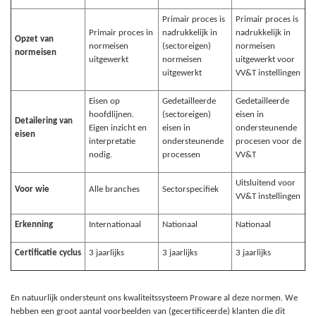
Primair proces is
Primair proces is
Primair proces in
nadrukkelijk in
nadrukkelijk in
Opzet van
normeisen
(sectoreigen)
normeisen
normeisen
uitgewerkt
normeisen
uitgewerkt voor
uitgewerkt
VV&T instellingen
Eisen op
Gedetailleerde
Gedetailleerde
hoofdlijnen.
(sectoreigen)
eisen in
Detailering van
Eigen inzicht en
eisen in
ondersteunende
eisen
interpretatie
ondersteunende
procesen voor de
nodig.
processen
VV&T
Uitsluitend voor
Voor wie
Alle branches
Sectorspecifiek
VV&T instellingen
Erkenning
Internationaal
Nationaal
Nationaal
Certificatie cyclus
3 jaarlijks
3 jaarlijks
3 jaarlijks
En natuurlijk ondersteunt ons kwaliteitssysteem Proware al deze normen. We
hebben een groot aantal voorbeelden van (gecertificeerde) klanten die dit