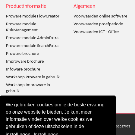
Productinformatie
Algemeen
Proware module FlowCreator
Voorwaarden online software
Proware module
Voorwaarden proefperiode
RiskManagement
Voorwaarden ICT - Office
Proware module AdminExtra
Proware module SearchExtra
Proware brochure
Improware brochure
Infoware brochure
Workshop Proware in gebruik
Workshop Improware in
gebruik
We gebruiken cookies om je de beste ervaring
op onze website te bieden. Je kunt meer
informatie vinden over welke cookies we
© 2016 - 2024 Metaware B.V., Mediacentrale Helperpark 288G, 9723ZA Groningen
gebruiken of deze uitschakelen in de
KvK Groningen nr: 02057975
instellingen.
Instellingen