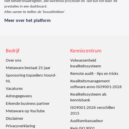
met beheersmaatregelen, alle workflow processen en 'last but not least' de
prestaties in een dashboard.
Alles samen te stellen als 'bouwblokken'.
Meer over het platform
Bedrijf
Kenniscentrum
Over ons
Volwassenheid
kwaliteitssysteem
Metaware bestaat 25 jaar
Remote audit - tips en tricks
Sponsoring topzeilers Noord-
NL
Kwaliteitsmanagement
software anno ISO9001:2026
Vacatures
Kwaliteitssysteem als
Adresgegevens
kennisbank
Erkende business partner
ISO9001:2026 verschillen
Metaware op YouTube
2015
Disclaimer
Auditambassadeur
Privacyverklaring
Kwis ISO 9001