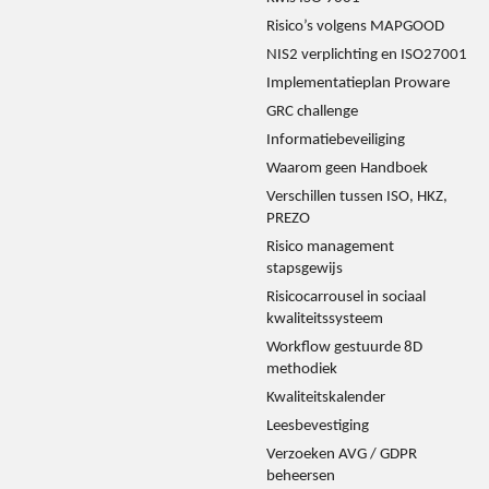
Risico’s volgens MAPGOOD
NIS2 verplichting en ISO27001
Implementatieplan Proware
GRC challenge
Informatiebeveiliging
Waarom geen Handboek
Verschillen tussen ISO, HKZ,
PREZO
Risico management
stapsgewijs
Risicocarrousel in sociaal
kwaliteitssysteem
Workflow gestuurde 8D
methodiek
Kwaliteitskalender
Leesbevestiging
Verzoeken AVG / GDPR
beheersen