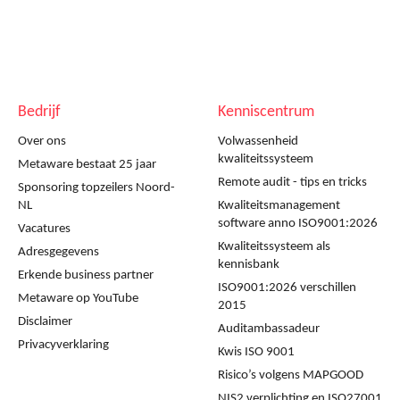
Bedrijf
Kenniscentrum
Over ons
Volwassenheid
kwaliteitssysteem
Metaware bestaat 25 jaar
Remote audit - tips en tricks
Sponsoring topzeilers Noord-
NL
Kwaliteitsmanagement
software anno ISO9001:2026
Vacatures
Kwaliteitssysteem als
Adresgegevens
kennisbank
Erkende business partner
ISO9001:2026 verschillen
Metaware op YouTube
2015
Disclaimer
Auditambassadeur
Privacyverklaring
Kwis ISO 9001
Risico’s volgens MAPGOOD
NIS2 verplichting en ISO27001