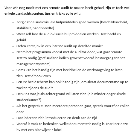
Voor wie nog nooit met een remote audit te maken heeft gehad, zijn er toch wel
enkele aandachtspunten, tips en tricks zo je wilt:
Zorg dat de audiovisuele hulpmiddelen goed werken (beschikbaarheid,
stabiliteit, bandbreedte)
Weet zelf hoe de audiovisuele hulpmiddelen werken. Test beeld en
geluid
Oefen eerst, bv in een interne audit op dezelfde manier
Neem het programma vooraf met de auditor door, wat gaat remote.
Test zo nodig (geef auditor indien gewenst vooraf leestoegang tot het
managementsysteem)
Soms kan het handig zijn met beeldbellen de werkomgeving te laten
zien. Test dit ook even
Een 2e beeldscherm kan ook handig zijn, om alvast documentatie op te
zoeken tijdens de audit
Denk na wat je als achtergrond wil laten zien (die minder opgeruimde
studeerkamer?)
Als het gesprek tussen meerdere personen gaat, spreek vooraf de rollen
door
Laat iedereen zich introduceren en denk aan de tijd
Vooraf is vaak te bedenken welke documentatie nodig is. Markeer deze
bv met een bladwijzer / label