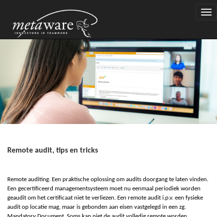
Togg
navi
Remote audit, tips en tricks
Remote auditing. Een praktische oplossing om audits doorgang te laten vinden.
Een gecertificeerd managementsysteem moet nu eenmaal periodiek worden
geaudit om het certificaat niet te verliezen. Een remote audit i.p.v. een fysieke
audit op locatie mag, maar is gebonden aan eisen vastgelegd in een zg.
Mandatory Document. Soms kan niet de audit volledig remote worden