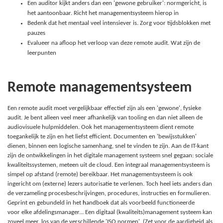
Een auditor kijkt anders dan een 'gewone gebruiker': normgericht, is
het aantoonbaar. Richt het managementsysteem hierop in
Bedenk dat het mentaal veel intensiever is. Zorg voor tijdsblokken met
pauzes
Evalueer na afloop het verloop van deze remote audit. Wat zijn de
leerpunten
Remote managementsysteem
Een remote audit moet vergelijkbaar effectief zijn als een 'gewone', fysieke
audit. Je bent alleen veel meer afhankelijk van tooling en dan niet alleen de
audiovisuele hulpmiddelen. Ook het managementsysteem dient remote
toegankelijk te zijn en het liefst efficient. Documenten en 'bewijsstukken'
dienen, binnen een logische samenhang, snel te vinden te zijn. Aan de IT-kant
zijn de ontwikkelingen in het digitale management systeem snel gegaan: sociale
kwaliteitssystemen, meteen uit de cloud. Een integraal managementsysteem is
simpel op afstand (remote) bereikbaar. Het managementsysteem is ook
ingericht om (externe) lezers autorisatie te verlenen. Toch heel iets anders dan
de verzameling procesbeschrijvingen, procedures, instructies en formulieren.
Geprint en gebundeld in het
h
andboek dat als voorbeeld functioneerde
voor elke afdelingsmanager... Een digitaal (kwaliteits)management systeem kan
zoveel meer, los van de verschillende 'ISO normen'. (Zet voor de aardigheid als