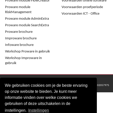
Proware module FlowCreator
Voorwaarden online software
Proware module
Voorwaarden proefperiode
RiskManagement
Voorwaarden ICT - Office
Proware module AdminExtra
Proware module SearchExtra
Proware brochure
Improware brochure
Infoware brochure
Workshop Proware in gebruik
Workshop Improware in
gebruik
© 2016 - 2024 Metaware B.V., Mediacentrale Helperpark 288G, 9723ZA Groningen
We gebruiken cookies om je de beste ervaring
KvK Groningen nr: 02057975
op onze website te bieden. Je kunt meer
informatie vinden over welke cookies we
gebruiken of deze uitschakelen in de
instellingen.
Instellingen