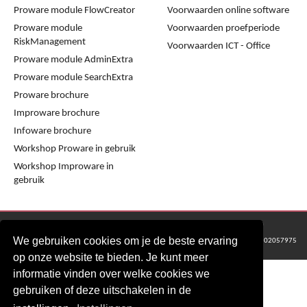
Proware module FlowCreator
Voorwaarden online software
Proware module
Voorwaarden proefperiode
RiskManagement
Voorwaarden ICT - Office
Proware module AdminExtra
Proware module SearchExtra
Proware brochure
Improware brochure
Infoware brochure
Workshop Proware in gebruik
Workshop Improware in
gebruik
© 2016 - 2024 Metaware B.V., Mediacentrale Helperpark 288G, 9723ZA Groningen
We gebruiken cookies om je de beste ervaring
KvK Groningen nr: 02057975
op onze website te bieden. Je kunt meer
informatie vinden over welke cookies we
gebruiken of deze uitschakelen in de