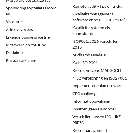
Metaware bestaat 25 jaar
Remote audit - tips en tricks
Sponsoring topzeilers Noord-
NL
Kwaliteitsmanagement
software anno ISO9001:2026
Vacatures
Kwaliteitssysteem als
Adresgegevens
kennisbank
Erkende business partner
ISO9001:2026 verschillen
Metaware op YouTube
2015
Disclaimer
Auditambassadeur
Privacyverklaring
Kwis ISO 9001
Risico’s volgens MAPGOOD
NIS2 verplichting en ISO27001
Implementatieplan Proware
GRC challenge
Informatiebeveiliging
Waarom geen Handboek
Verschillen tussen ISO, HKZ,
PREZO
Risico management