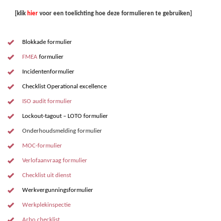
[klik
hie
r
voor een toelichting hoe deze formulieren te gebruiken]
Blokkade
f
ormulier
FMEA
formulier
I
ncidentenformulier
Checklist Operational excellence
ISO audit formulier
Lockout-tagout – LOTO
formulier
Onderhoudsmelding formulier
MOC-formulier
Verlofaanvraag formulier
Checklist uit dienst
W
erkvergunningsformulier
Werkplekinspectie
Arbo checklist