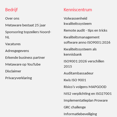
Bedrijf
Kenniscentrum
Over ons
Volwassenheid
kwaliteitssysteem
Metaware bestaat 25 jaar
Remote audit - tips en tricks
Sponsoring topzeilers Noord-
NL
Kwaliteitsmanagement
software anno ISO9001:2026
Vacatures
Kwaliteitssysteem als
Adresgegevens
kennisbank
Erkende business partner
ISO9001:2026 verschillen
Metaware op YouTube
2015
Disclaimer
Auditambassadeur
Privacyverklaring
Kwis ISO 9001
Risico’s volgens MAPGOOD
NIS2 verplichting en ISO27001
Implementatieplan Proware
GRC challenge
Informatiebeveiliging