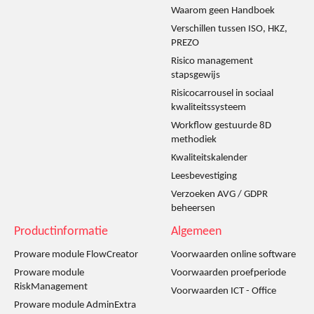
Waarom geen Handboek
Verschillen tussen ISO, HKZ,
PREZO
Risico management
stapsgewijs
Risicocarrousel in sociaal
kwaliteitssysteem
Workflow gestuurde 8D
methodiek
Kwaliteitskalender
Leesbevestiging
Verzoeken AVG / GDPR
beheersen
Productinformatie
Algemeen
Proware module FlowCreator
Voorwaarden online software
Proware module
Voorwaarden proefperiode
RiskManagement
Voorwaarden ICT - Office
Proware module AdminExtra