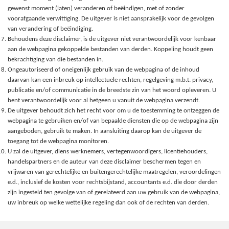
gewenst moment (laten) veranderen of beëindigen, met of zonder
voorafgaande verwittiging. De uitgever is niet aansprakelijk voor de gevolgen
van verandering of beëindiging.
Behoudens deze disclaimer, is de uitgever niet verantwoordelijk voor kenbaar
aan de webpagina gekoppelde bestanden van derden. Koppeling houdt geen
bekrachtiging van die bestanden in.
Ongeautoriseerd of oneigenlijk gebruik van de webpagina of de inhoud
daarvan kan een inbreuk op intellectuele rechten, regelgeving m.b.t. privacy,
publicatie en/of communicatie in de breedste zin van het woord opleveren. U
bent verantwoordelijk voor al hetgeen u vanuit de webpagina verzendt.
De uitgever behoudt zich het recht voor om u de toestemming te ontzeggen de
webpagina te gebruiken en/of van bepaalde diensten die op de webpagina zijn
aangeboden, gebruik te maken. In aansluiting daarop kan de uitgever de
toegang tot de webpagina monitoren.
U zal de uitgever, diens werknemers, vertegenwoordigers, licentiehouders,
handelspartners en de auteur van deze disclaimer beschermen tegen en
vrijwaren van gerechtelijke en buitengerechtelijke maatregelen, veroordelingen
e.d., inclusief de kosten voor rechtsbijstand, accountants e.d. die door derden
zijn ingesteld ten gevolge van of gerelateerd aan uw gebruik van de webpagina,
uw inbreuk op welke wettelijke regeling dan ook of de rechten van derden.