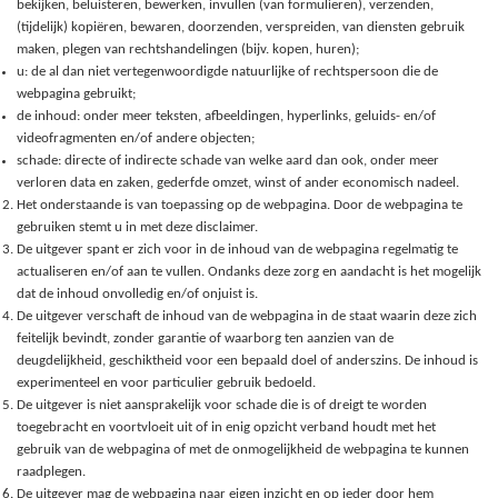
bekijken, beluisteren, bewerken, invullen (van formulieren), verzenden,
(tijdelijk) kopiëren, bewaren, doorzenden, verspreiden, van diensten gebruik
maken, plegen van rechtshandelingen (bijv. kopen, huren);
u: de al dan niet vertegenwoordigde natuurlijke of rechtspersoon die de
webpagina gebruikt;
de inhoud: onder meer teksten, afbeeldingen, hyperlinks, geluids- en/of
videofragmenten en/of andere objecten;
schade: directe of indirecte schade van welke aard dan ook, onder meer
verloren data en zaken, gederfde omzet, winst of ander economisch nadeel.
Het onderstaande is van toepassing op de webpagina. Door de webpagina te
gebruiken stemt u in met deze disclaimer.
De uitgever spant er zich voor in de inhoud van de webpagina regelmatig te
actualiseren en/of aan te vullen. Ondanks deze zorg en aandacht is het mogelijk
dat de inhoud onvolledig en/of onjuist is.
De uitgever verschaft de inhoud van de webpagina in de staat waarin deze zich
feitelijk bevindt, zonder garantie of waarborg ten aanzien van de
deugdelijkheid, geschiktheid voor een bepaald doel of anderszins. De inhoud is
experimenteel en voor particulier gebruik bedoeld.
De uitgever is niet aansprakelijk voor schade die is of dreigt te worden
toegebracht en voortvloeit uit of in enig opzicht verband houdt met het
gebruik van de webpagina of met de onmogelijkheid de webpagina te kunnen
raadplegen.
De uitgever mag de webpagina naar eigen inzicht en op ieder door hem