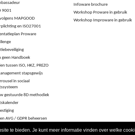
mbassadeur
Infoware brochure
O 9001
Workshop Proware in gebruik
s volgens MAPGOOD
Workshop Improware in gebruik
rplichting en ISO27001
ntatieplan Proware
llenge
iebeveiliging
 geen Handboek
llen tussen ISO, HKZ, PREZO
management stapsgewijs
rrousel in sociaal
itssysteem
w gestuurde 8D methodiek
tskalender
estiging
en AVG / GDPR beheersen
ite te bieden. Je kunt meer informatie vinden over welke cook