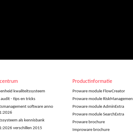
scentrum
Productinformatie
enheid kwaliteitssysteem
Proware module FlowCreator
udit - tips en tricks
Proware module RiskManagemen
itsmanagement software anno
Proware module AdminExtra
1:2026
Proware module SearchExtra
itssysteem als kennisbank
Proware brochure
:2026 verschillen 2015
Improware brochure