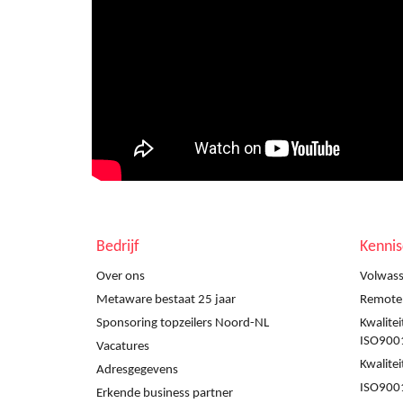
Bedrijf
Kenni
Over ons
Volwass
Metaware bestaat 25 jaar
Remote a
Sponsoring topzeilers Noord-NL
Kwalite
ISO900
Vacatures
Kwalite
Adresgegevens
ISO9001
Erkende business partner