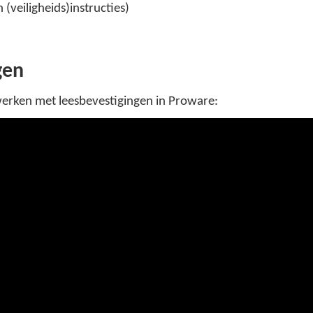
 (veiligheids)instructies)
gen
 werken met leesbevestigingen in Proware: