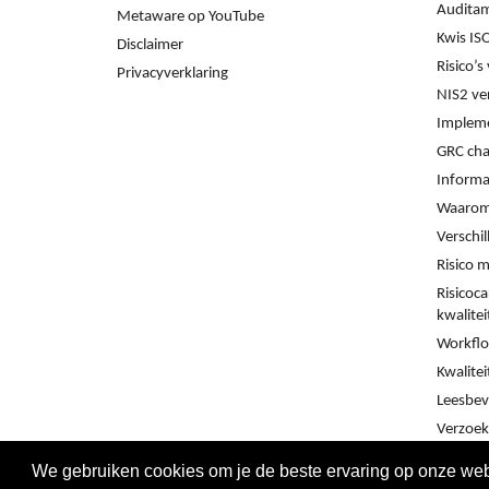
Audita
Metaware op YouTube
Kwis IS
Disclaimer
Risico’
Privacyverklaring
NIS2 ve
Impleme
GRC cha
Informat
Waarom
Verschi
Risico 
Risicoca
kwalite
Workflo
Kwalitei
Leesbev
Verzoek
We gebruiken cookies om je de beste ervaring op onze webs