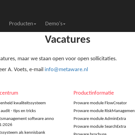
Producten
Demo's
Vacatures
ures, maar we staan open voor open sollicitaties.
heer A. Voets, e-mail
info@metaware.nl
scentrum
Productinformatie
enheid kwaliteitssysteem
Proware module FlowCreator
udit - tips en tricks
Proware module RiskManagemen
itsmanagement software anno
Proware module AdminExtra
1:2026
Proware module SearchExtra
itssysteem als kennisbank
Proware brochure