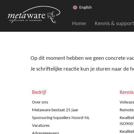
English
Home
Kennis & support
Op dit moment hebben we geen concrete vacat
Je schriftelijke reactie kun je sturen naar de 
Bedrijf
Kenni
Over ons
Volwass
Metaware bestaat 25 jaar
Remote a
Sponsoring topzeilers Noord-NL
Kwalite
ISO900
Vacatures
Kwalite
Adresgegevens