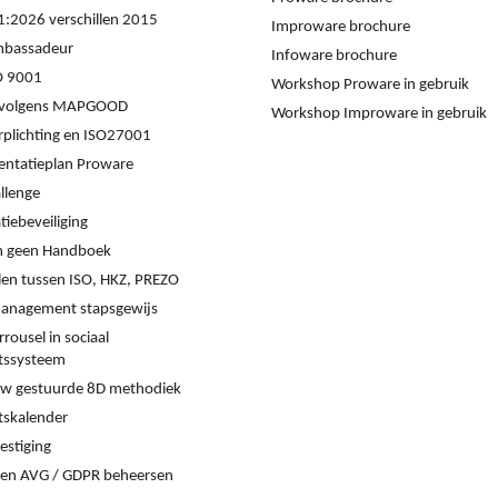
:2026 verschillen 2015
Improware brochure
mbassadeur
Infoware brochure
O 9001
Workshop Proware in gebruik
s volgens MAPGOOD
Workshop Improware in gebruik
rplichting en ISO27001
ntatieplan Proware
llenge
iebeveiliging
 geen Handboek
llen tussen ISO, HKZ, PREZO
management stapsgewijs
rrousel in sociaal
itssysteem
w gestuurde 8D methodiek
tskalender
estiging
en AVG / GDPR beheersen