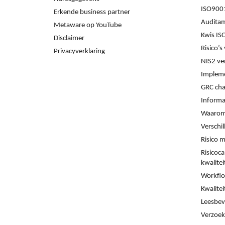
ISO9001
Erkende business partner
Audita
Metaware op YouTube
Kwis IS
Disclaimer
Risico’
Privacyverklaring
NIS2 ve
Impleme
GRC cha
Informat
Waarom
Verschi
Risico 
Risicoca
kwalite
Workflo
Kwalitei
Leesbev
Verzoek