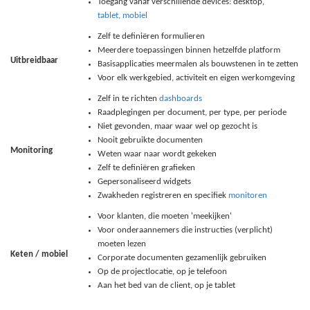
Toegang vanaf verschillende devices: desktop,
tablet, mobiel
Zelf te definiëren formulieren
Meerdere toepassingen binnen hetzelfde platform
Uitbreidbaar
Basisapplicaties meermalen als bouwstenen in te zetten
Voor elk werkgebied, activiteit en eigen werkomgeving
Zelf in te richten
dashboards
Raadplegingen per document, per type, per periode
Niet gevonden, maar waar wel op gezocht is
Nooit gebruikte documenten
Monitoring
Weten waar naar wordt gekeken
Zelf te definiëren grafieken
Gepersonaliseerd widgets
Zwakheden registreren en specifiek
monitoren
Voor klanten, die moeten 'meekijken'
Voor onderaannemers die instructies (verplicht)
moeten lezen
Keten / mobiel
Corporate documenten gezamenlijk gebruiken
Op de projectlocatie, op je telefoon
Aan het bed van de client, op je tablet