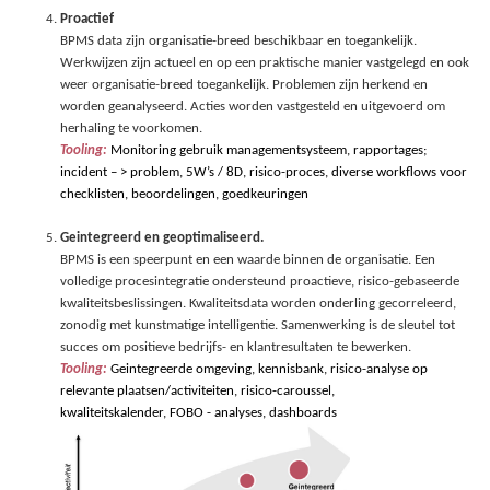
Proactief
BPMS data zijn organisatie-breed beschikbaar en toegankelijk.
Werkwijzen zijn actueel en op een praktische manier vastgelegd en ook
weer organisatie-breed toegankelijk. Problemen zijn herkend en
worden geanalyseerd. Acties worden vastgesteld en uitgevoerd om
herhaling te voorkomen.
Tooling:
Monitoring gebruik managementsysteem
, rapportages;
incident
– > problem, 5W’s / 8D, risico-proces, diverse
workflow
s voor
checklisten, beoordelingen, goedkeuringen
Geintegreerd en geoptimaliseerd.
BPMS is een speerpunt en een waarde binnen de organisatie. Een
volledige procesintegratie ondersteund proactieve, risico-gebaseerde
kwaliteitsbeslissingen. Kwaliteitsdata worden onderling gecorreleerd,
zonodig met kunstmatige intelligentie. Samenwerking is de sleutel tot
succes om positieve bedrijfs- en klantresultaten te bewerken.
Tooling:
Geintegreerde omgeving,
kennisbank
,
risico
-analyse op
relevante plaatsen/activiteiten,
risico-caroussel
,
kwaliteitskalender
, FOBO - analyses, dashboards