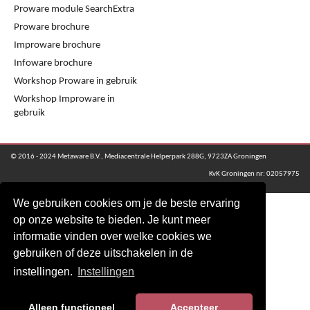
Proware module SearchExtra
Proware brochure
Improware brochure
Infoware brochure
Workshop Proware in gebruik
Workshop Improware in
gebruik
© 2016 - 2024 Metaware B.V., Mediacentrale Helperpark 288G, 9723ZA Groningen
KvK Groningen nr: 02057975
We gebruiken cookies om je de beste ervaring
op onze website te bieden. Je kunt meer
informatie vinden over welke cookies we
gebruiken of deze uitschakelen in de
instellingen.
Instellingen
Alleen functioneel
Accepteer