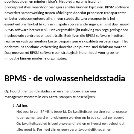
doorlooptijden en minder risico's. Het biedt realtime inzicht in
procesprestaties, waardoor managers sneller kunnen bijsturen. BPSM software
bevordert samenwerking tussen afdelingen doordat processen transparanter
en beter gedocumenteerd zijn. In een steeds digitalere economie is het
essentieel om flexibel te kunnen inspelen op veranderingen, en juist daar maakt
BPMS software het verschil. Het vergemakkelijkt naleving van regelgeving door
ingebouwde controles en audit-trails. Bedrijven die BPSM software inzetten,
realiseren vaak aanzienlijke kostenbesparingen en kwaliteitsverbeteringen. Het
ondersteunt continue verbetering doordat knelpunten snel zichtbaar worden.
Daarmee vormt BPSM software een strategisch hulpmiddel voor groei en
innovatie binnen moderne organisaties.
BPMS - de volwassenheidsstadia
Op hoofdlijnen zijn de stadia van een 'handboek' naar een
managementsysteem in een aantal stappen te beschrijven:
Ad hoc
Het begrip van BPMS is beperkt. De kwaliteitsbeheersing van processen
is gefragmenteerd en problemen worden op brede schaal genegeerd.
Op kwaliteitsgebied is veel onwetendheid en er heerst een geloof dat
alles goed is. Formeel zijn er geen verantwoordelijkheden en