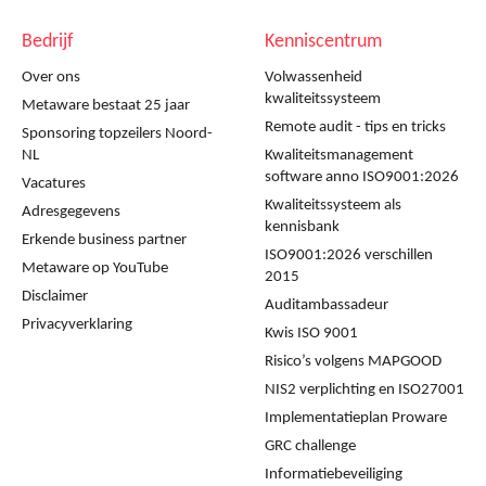
Bedrijf
Kenniscentrum
Over ons
Volwassenheid
kwaliteitssysteem
Metaware bestaat 25 jaar
Remote audit - tips en tricks
Sponsoring topzeilers Noord-
NL
Kwaliteitsmanagement
software anno ISO9001:2026
Vacatures
Kwaliteitssysteem als
Adresgegevens
kennisbank
Erkende business partner
ISO9001:2026 verschillen
Metaware op YouTube
2015
Disclaimer
Auditambassadeur
Privacyverklaring
Kwis ISO 9001
Risico’s volgens MAPGOOD
NIS2 verplichting en ISO27001
Implementatieplan Proware
GRC challenge
Informatiebeveiliging