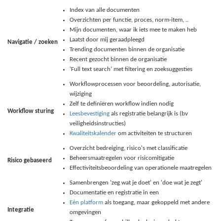
Index van alle documenten
Overzichten per functie, proces, norm-item, ..
Mijn documenten, waar ik iets mee te maken heb
Laatst door mij geraadpleegd
Navigatie / zoeken
Trending documenten binnen de organisatie
Recent gezocht binnen de organisatie
‘Full text search’ met filtering en zoeksuggesties
Workflowprocessen voor beoordeling, autorisatie,
wijziging
Zelf te definiëren workflow indien nodig
Workflow sturing
Leesbevestiging
als registratie belangrijk is (bv
veiligheidsinstructies)
Kwaliteitskalender
om activiteiten te structuren
Overzicht bedreiging, risico's met classificatie
Beheersmaatregelen voor risicomitigatie
Risico gebaseerd
Effectiviteitsbeoordeling van operationele maatregelen
Samenbrengen 'zeg wat je doet' en 'doe wat je zegt'
Documentatie en registratie in een
Eén platform
als toegang, maar gekoppeld met andere
Integratie
omgevingen