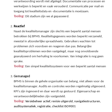
verantwoording wordt niet afgelegd. Documentatie van processen en
werkwijzen is beperkt en vaak verouderd. Communicatie per mail en
toegang tot kwaliteitsdata en -documentatie is moeizaam.
Tooling:
Dit stadium zijn we al gepasseerd.
Reactief
Naast de kwaliteitsmanager zijn slechts een beperkt aantal mensen
betrokken bij BPMS. Kwaliteitsgegevens worden beperkt verzameld,
meestal in afzonderlijke spreadsheets. Gebruikers wachten tot
problemen zich voordoen en reageren dan pas. Belangrijke
kwaliteitsproblemen worden vastgelegd, maar nog onvoldoende
geanalyseerd om herhaling te voorkomen. Van integratie is nog geen
sprake.
Tooling:
Een simpel kwaliteitssysteem voor een beperkt aantal mensen
Gemanaged
BPMS is binnen de gehele organisatie van belang, niet alleen voor de
kwaliteitsmanager. Audits en controles worden regelmatig uitgevoerd.
KPI's zijn ingevoerd en daar wordt op gestuurd. Eigenaarschap en
verantwoordelijkheden zijn vastgesteld.
Tooling:
Versiebeheer actief, revisie uitgerold, navigatiestructuren
,
auditsystematiek
, registratie,
checklist ISO9001