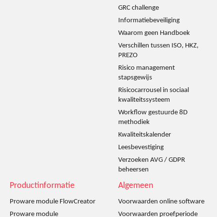
GRC challenge
Informatiebeveiliging
Waarom geen Handboek
Verschillen tussen ISO, HKZ,
PREZO
Risico management
stapsgewijs
Risicocarrousel in sociaal
kwaliteitssysteem
Workflow gestuurde 8D
methodiek
Kwaliteitskalender
Leesbevestiging
Verzoeken AVG / GDPR
beheersen
Productinformatie
Algemeen
Proware module FlowCreator
Voorwaarden online software
Proware module
Voorwaarden proefperiode