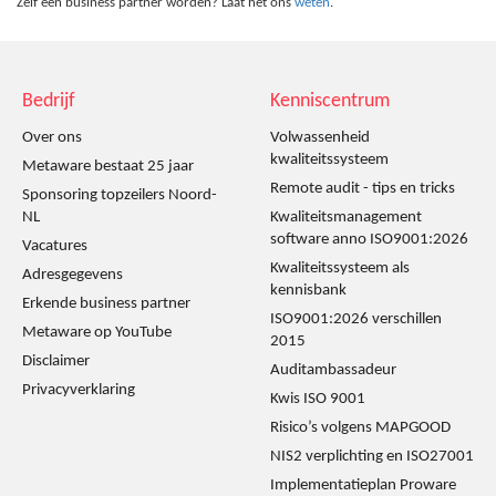
Zelf een business partner worden? Laat het ons
weten
.
Bedrijf
Kenniscentrum
Over ons
Volwassenheid
kwaliteitssysteem
Metaware bestaat 25 jaar
Remote audit - tips en tricks
Sponsoring topzeilers Noord-
NL
Kwaliteitsmanagement
software anno ISO9001:2026
Vacatures
Kwaliteitssysteem als
Adresgegevens
kennisbank
Erkende business partner
ISO9001:2026 verschillen
Metaware op YouTube
2015
Disclaimer
Auditambassadeur
Privacyverklaring
Kwis ISO 9001
Risico’s volgens MAPGOOD
NIS2 verplichting en ISO27001
Implementatieplan Proware