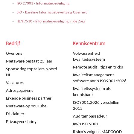
ISO 27001 - Informatiebeveiliging
BIO - Baseline Informatiebeveiliging Overheid
NEN 7510 - Informatiebeveiliging in de Zorg
Bedrijf
Kenniscentrum
Over ons
Volwassenheid
kwaliteitssysteem
Metaware bestaat 25 jaar
Remote audit - tips en tricks
Sponsoring topzeilers Noord-
NL
Kwaliteitsmanagement
software anno ISO9001:2026
Vacatures
Kwaliteitssysteem als
Adresgegevens
kennisbank
Erkende business partner
ISO9001:2026 verschillen
Metaware op YouTube
2015
Disclaimer
Auditambassadeur
Privacyverklaring
Kwis ISO 9001
Risico’s volgens MAPGOOD