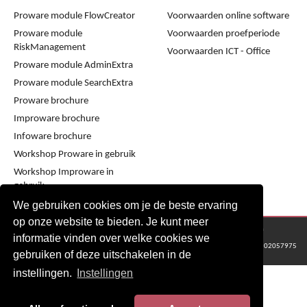
Proware module FlowCreator
Voorwaarden online software
Proware module
Voorwaarden proefperiode
RiskManagement
Voorwaarden ICT - Office
Proware module AdminExtra
Proware module SearchExtra
Proware brochure
Improware brochure
Infoware brochure
Workshop Proware in gebruik
Workshop Improware in
gebruik
We gebruiken cookies om je de beste ervaring
op onze website te bieden. Je kunt meer
© 2016 - 2024 Metaware B.V., Mediacentrale Helperpark 288G, 9723ZA Groningen
informatie vinden over welke cookies we
KvK Groningen nr: 02057975
gebruiken of deze uitschakelen in de
instellingen.
Instellingen