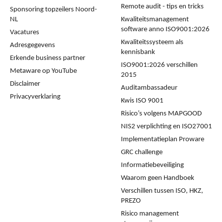
Remote audit - tips en tricks
Sponsoring topzeilers Noord-
NL
Kwaliteitsmanagement
software anno ISO9001:2026
Vacatures
Kwaliteitssysteem als
Adresgegevens
kennisbank
Erkende business partner
ISO9001:2026 verschillen
Metaware op YouTube
2015
Disclaimer
Auditambassadeur
Privacyverklaring
Kwis ISO 9001
Risico’s volgens MAPGOOD
NIS2 verplichting en ISO27001
Implementatieplan Proware
GRC challenge
Informatiebeveiliging
Waarom geen Handboek
Verschillen tussen ISO, HKZ,
PREZO
Risico management