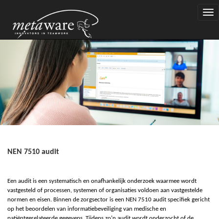
Togg
navi
NEN 7510 audit
Een
a
udit is een systematisch en onafhankelijk onderzoek waarmee wordt
vastgesteld of processen, systemen of organisaties voldoen aan vastgestelde
normen en eisen. Binnen de zorgsector is een NEN 7510 audit specifiek gericht
op het beoordelen van informatiebeveiliging van medische en
patiëntgerelateerde gegevens. Tijdens zo’n audit wordt onderzocht of de