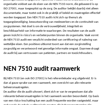
organisatie voldoet aan de eisen van de
N
E
N
7510-norm, die gebaseerd is op
ISO 27001, maar toegespitst op de zorg. De auditor bekijkt daarbij niet alleen
documentatie, maar toetst ook in de praktijk of beleid en maatregelen effectief
worden toegepast. Een NEN 7510 audit richt zich op thema’s als
toegangsbeveiliging, bewustwording van medewerkers en de continuïteit van
zorgsystemen. Het doel is om de vertrouwelijkheid, integriteit en
beschikbaarheid van informatie te waarborgen. De resultaten van de audit
geven inzicht in risico’s en verbeterpunten binnen de organisatie. Vaak vormt
de NEN 7510 audit een verplicht onderdeel van certificering of naleving van
wettelijke eisen. Een positieve uitkomst toont aan dat een zorginstelling
zorgvuldig en verantwoord met gevoelige informatie omgaat. Daarmee draagt
de audit bij aan vertrouwen van patiënten, partners en toezichthouders.
NEN 7510 audit raamwerk
Bij
NEN 7510 (en ook ISO 27001) is het referentiekader erg uitgebreid.
Er is
dan al gauw sprake van een raamwerk, een overzicht van alle relevante
beheersmaatregelen.
De auditor die de audit uitvoert, dient zich er van te vergewissen dat alle
relevante beheersmaatregelen in het raamwerk worden beoordeeld. Op basis
van een risico-inschatting kan een audit frequentie worden vastgesteld, maar