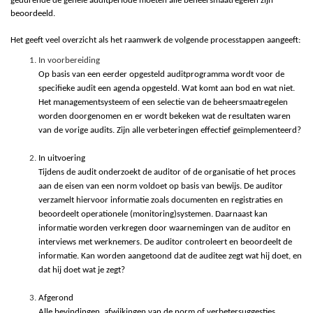
gedurende de gehele auditperiode moeten alle beheersmaatregelen zijn
beoordeeld.
Het geeft veel overzicht als het raamwerk de volgende processtappen aangeeft:
In voorbereiding
Op basis van een eerder opgesteld auditprogramma wordt voor de
specifieke audit een agenda opgesteld. Wat komt aan bod en wat niet.
Het managementsysteem of een selectie van de beheersmaatregelen
worden doorgenomen en er wordt bekeken wat de resultaten waren
van de vorige audits. Zijn alle verbeteringen effectief geïmplementeerd?
In uitvoering
Tijdens de audit onderzoekt de auditor of de organisatie of het proces
aan de eisen van een norm voldoet op basis van bewijs. De auditor
verzamelt hiervoor informatie zoals documenten en registraties en
beoordeelt operationele (monitoring)systemen. Daarnaast kan
informatie worden verkregen door waarnemingen van de auditor en
interviews met werknemers. De auditor controleert en beoordeelt de
informatie. Kan worden aangetoond dat de auditee zegt wat hij doet, en
dat hij doet wat je zegt?
Afgerond
Alle bevindingen, afwijkingen van de norm of verbetersuggesties,