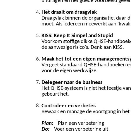
uitdragen en het goede voorbeeld geven
Het draait om draagvlak
Draagvlak binnen de organisatie, daar 
moet. Als iedereen meewerkt aan 'kwal
K
ISS: Keep It Simpel and Stupid
Voorkom stoffige dikke QHSE-handboeken
de aanwezige risico's. Denk aan KISS.
Maak het tot een eigen managements
Vergeet standaard QHSE-handboeken en 
voor de eigen werkwijze.
Delegeer naar de business
Het QHSE-systeem is niet het feestje v
gebeurt het.
Controleer en verbeter.
Bewaak en manage de voortgang in het 
P
lan:
Plan een verbetering
Do:
Voer een verbetering uit