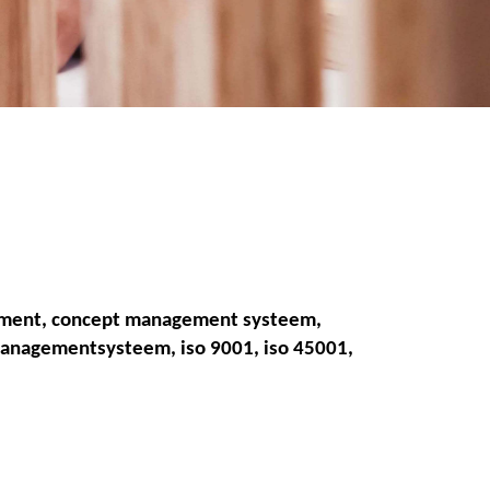
ement,
concept management systeem
,
smanagementsysteem, iso
9
001, iso
4
5001,