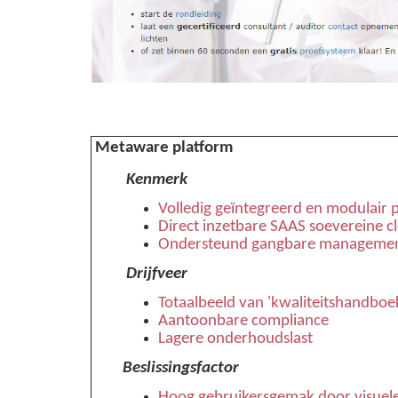
Metaware platform
Kenmerk
Volledig geïntegreerd en modulair p
Direct inzetbare SAAS soevereine c
Ondersteund gangbare managemen
Drijfveer
Totaalbeeld van 'kwaliteitshandboek
Aantoonbare compliance
Lagere onderhoudslast
Beslissingsfactor
Hoog gebruikersgemak door visuele 