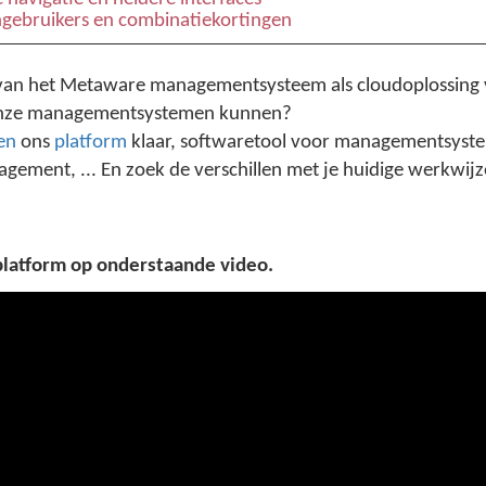
rngebruikers en combinatiekortingen
 van het Metaware managementsysteem als cloudoplossing v
 onze managementsystemen kunnen?
en
ons
platform
klaar, softwaretool voor managementsystem
ement, ... En zoek de verschillen met je huidige werkwijze
platform op onderstaande video.