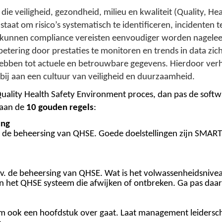
die veiligheid, gezondheid, milieu en kwaliteit (Quality, He
staat om risico’s systematisch te identificeren, incidenten 
kunnen compliance vereisten eenvoudiger worden nageleef
tering door prestaties te monitoren en trends in data zic
hebben tot actuele en betrouwbare gegevens. Hierdoor verh
 bij aan een cultuur van veiligheid en duurzaamheid.
Quality Health Safety Environment proces, dan pas de soft
 aan de
10 gouden regels
:
ing
et de beheersing van QHSE. Goede doelstellingen zijn
S
MART 
t.a.v. de beheersing van QHSE. Wat is het volwassenheidsniv
an het QHSE systeem die afwijken of ontbreken. Ga pas daa
ook een hoofdstuk over gaat. Laat management leiderscha