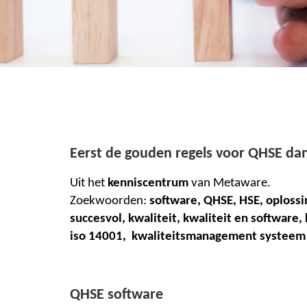
Eerst de gouden regels voor QHSE dan 
Uit het
kenniscentrum
van Metaware.
Zoekwoorden:
software,
Q
HSE,
H
SE, oploss
succesvol, kwaliteit, kwaliteit en software,
iso
1
4001, kwaliteitsmanagement systeem
QHSE software