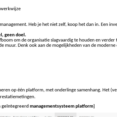
werkwijze
anagement. Heb je het niet zelf, koop het dan in. Een inves
, geen doel.
oom om de organisatie slagvaardig te houden en verder te
 de muur. Denk ook aan de mogelijkheden van de moderne
en op één platform, met onderlinge samenhang. Het (ve
 prestatiemetingen.
n geïntegreerd
m
an
a
gem
e
ntsysteem
p
la
t
for
m
]