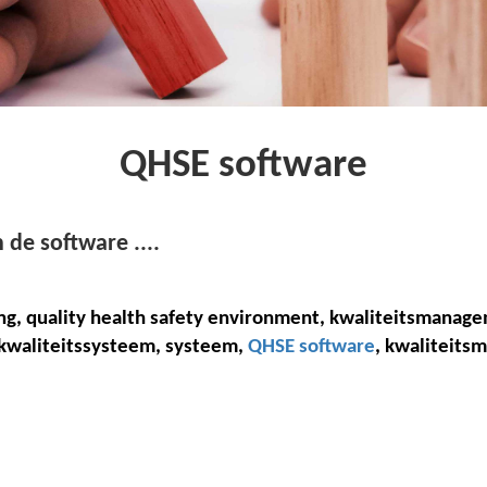
QHSE software
de software ....
ing, quality health safety environment,
k
waliteitsmanag
k
waliteitssysteem, systeem,
QHSE software
, kwaliteit