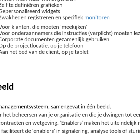
Zelf te definiëren grafieken
Gepersonaliseerd widgets
Zwakheden registreren en specifiek
monitoren
Voor klanten, die moeten 'meekijken'
Voor onderaannemers die instructies (verplicht) moeten le
Corporate documenten gezamenlijk gebruiken
Op de projectlocatie, op je telefoon
Aan het bed van de client, op je tablet
eeld
tsmanagementsysteem, samengevat in één beeld.
or het beheersen van je organisatie en die je dwingen tot 
 contracten en wetgeving. 'Enablers' maken het uiteindelijk 
iliteert de 'enablers' in signalering, analyse tools of stu