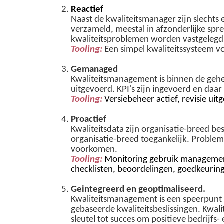
Reactief
Naast de kwaliteitsmanager zijn slecht
verzameld, meestal in afzonderlijke sp
kwaliteitsproblemen worden vastgelegd,
Tooling:
Een simpel kwaliteitssysteem v
Gemanaged
Kwaliteitsmanagement is binnen de gehel
uitgevoerd. KPI's zijn ingevoerd en daa
Tooling:
Versiebeheer actief, revisie uit
Proactief
Kwaliteitsdata zijn organisatie-breed b
organisatie-breed toegankelijk. Proble
voorkomen.
Tooling:
Monitoring gebruik manageme
checklisten, beoordelingen, goedkeurin
Geintegreerd en geoptimaliseerd.
Kwaliteitsmanagement is een speerpunt e
gebaseerde kwaliteitsbeslissingen. Kwal
sleutel tot succes om positieve bedrijfs