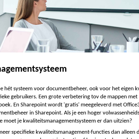
anagementsysteem
atie hét systeem voor documentbeheer, ook voor het eigen k
fieke gebruikers. Een grote verbetering tov de mappen met a
ndboek. En Sharepoint wordt 'gratis' meegeleverd met Office
umentbeheer in Sharepoint. Als je een hoger volwassenhei
Hoe moet je kwaliteitsmanagementsysteem er dan uitzien?
 meer specifieke kwaliteitsmanagement-functies dan allee