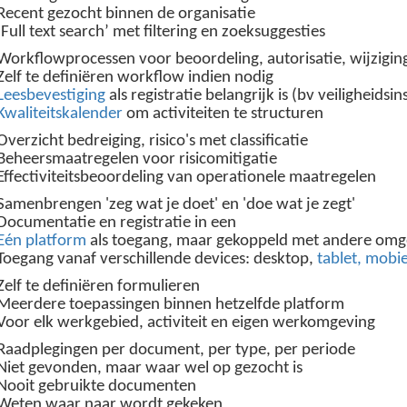
Recent gezocht binnen de organisatie
‘Full text search’ met filtering en zoeksuggesties
Workflowprocessen voor beoordeling, autorisatie, wijzigin
Zelf te definiëren workflow indien nodig
Leesbevestiging
als registratie belangrijk is (bv veiligheidsin
Kwaliteitskalender
om activiteiten te structuren
Overzicht bedreiging, risico's met classificatie
Beheersmaatregelen voor risicomitigatie
Effectiviteitsbeoordeling van operationele maatregelen
Samenbrengen 'zeg wat je doet' en 'doe wat je zegt'
Documentatie en registratie in een
Eén platform
als toegang, maar gekoppeld met andere om
Toegang vanaf verschillende devices: desktop,
tablet, mobie
Zelf te definiëren formulieren
Meerdere toepassingen binnen hetzelfde platform
Voor elk werkgebied, activiteit en eigen werkomgeving
Raadplegingen per document, per type, per periode
Niet gevonden, maar waar wel op gezocht is
Nooit gebruikte documenten
Weten waar naar wordt gekeken