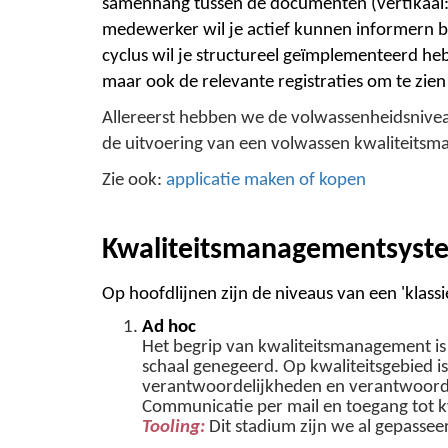
samenhang tussen de documenten (vertikaal: p
medewerker wil je actief kunnen informern bij
cyclus wil je structureel geïmplementeerd he
maar ook de relevante registraties om te zie
Allereerst hebben we de volwassenheidsniveau
de uitvoering van een volwassen kwaliteitsman
Zie ook:
applicatie maken of kopen
Kwaliteitsmanagementsyste
Op hoofdlijnen zijn de niveaus van een 'klas
Ad hoc
Het begrip van kwaliteitsmanagement is
schaal genegeerd. Op kwaliteitsgebied is
verantwoordelijkheden en verantwoordi
Communicatie per mail en toegang tot k
Tooling:
Dit stadium zijn we al gepassee