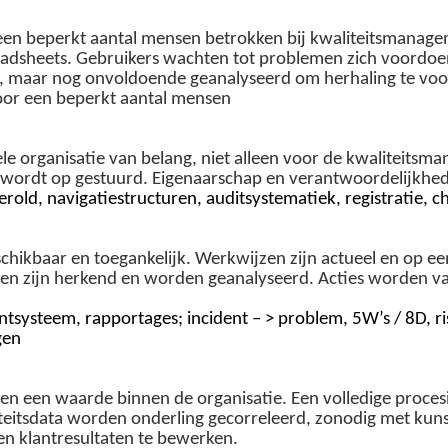
s een beperkt aantal mensen betrokken bij kwaliteitsmanag
readsheets. Gebruikers wachten tot problemen zich voordoe
 maar nog onvoldoende geanalyseerd om herhaling te voor
oor een beperkt aantal mensen
e organisatie van belang, niet alleen voor de kwaliteitsma
r wordt op gestuurd. Eigenaarschap en verantwoordelijkhed
gerold, navigatiestructuren
,
auditsystematiek
, registratie,
ch
eschikbaar en toegankelijk. Werkwijzen zijn actueel en op 
men zijn herkend en worden geanalyseerd. Acties worden va
ntsysteem
, rapportages;
incident
– > problem, 5W’s / 8D, r
gen
n een waarde binnen de organisatie. Een volledige procesi
iteitsdata worden onderling gecorreleerd, zonodig met kuns
- en klantresultaten te bewerken.