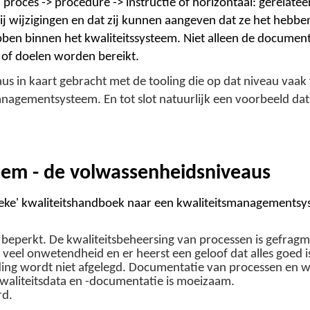
roces -> procedure -> instructie of horizontaal: gerelate
 wijzigingen en dat zij kunnen aangeven dat ze het hebben g
bben binnen het kwaliteitssysteem. Niet alleen de documen
n of doelen worden bereikt.
s in kaart gebracht met de tooling die op dat niveau vaak
agementsysteem. En tot slot natuurlijk een voorbeeld dat sne
em - de volwassenheidsniveaus
sieke' kwaliteitshandboek naar een kwaliteitsmanagementsys
 beperkt. De kwaliteitsbeheersing van processen is gefr
 veel onwetendheid en er heerst een geloof dat alles goed i
ng wordt niet afgelegd. Documentatie van processen en we
waliteitsdata en -documentatie is moeizaam.
rd.