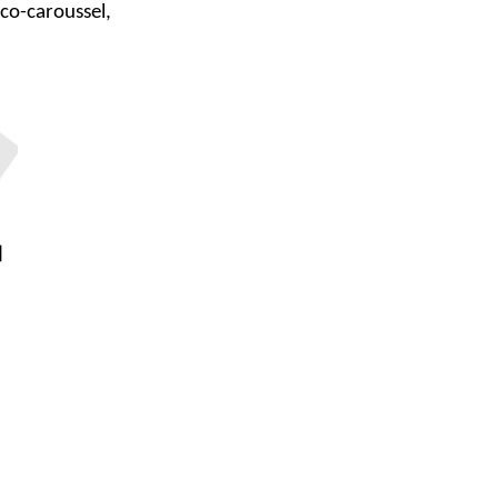
ico-caroussel
,