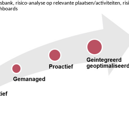
isbank
,
risico
-analyse op relevante plaatsen/activiteiten,
ris
ashboards