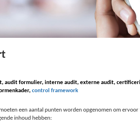
rt
t
, audit formulier,
i
nterne audit, externe audit,
c
ertificer
 normenkader,
control framework
 moeten een aantal punten worden opgenomen om ervoor te 
olgende inhoud hebben: