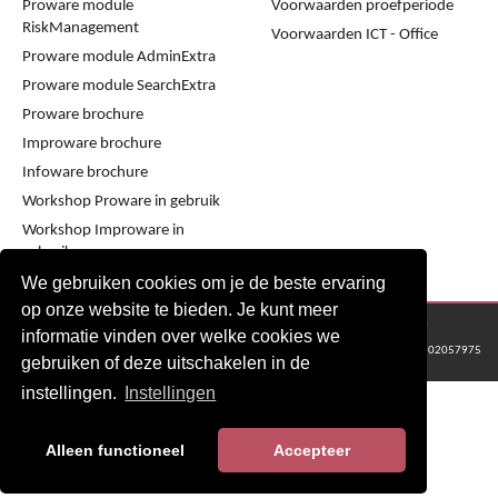
Proware module
Voorwaarden proefperiode
RiskManagement
Voorwaarden ICT - Office
Proware module AdminExtra
Proware module SearchExtra
Proware brochure
Improware brochure
Infoware brochure
Workshop Proware in gebruik
Workshop Improware in
gebruik
We gebruiken cookies om je de beste ervaring
op onze website te bieden. Je kunt meer
© 2016 - 2024 Metaware B.V., Mediacentrale Helperpark 288G, 9723ZA Groningen
informatie vinden over welke cookies we
KvK Groningen nr: 02057975
gebruiken of deze uitschakelen in de
instellingen.
Instellingen
Alleen functioneel
Accepteer