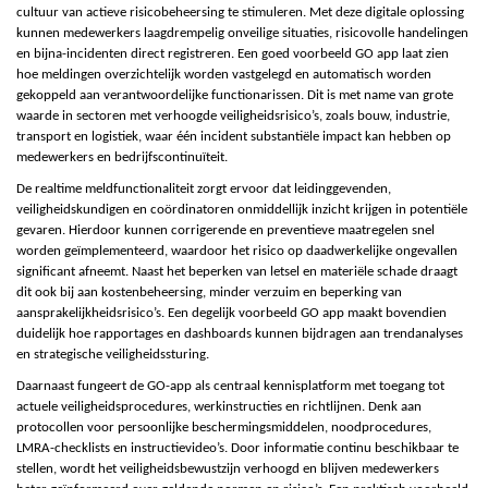
cultuur van actieve risicobeheersing te stimuleren. Met deze digitale oplossing
kunnen medewerkers laagdrempelig onveilige situaties, risicovolle handelingen
en bijna-incidenten direct registreren. Een goed voorbeeld GO app laat zien
hoe meldingen overzichtelijk worden vastgelegd en automatisch worden
gekoppeld aan verantwoordelijke functionarissen. Dit is met name van grote
waarde in sectoren met verhoogde veiligheidsrisico’s, zoals bouw, industrie,
transport en logistiek, waar één incident substantiële impact kan hebben op
medewerkers en bedrijfscontinuïteit.
De realtime meldfunctionaliteit zorgt ervoor dat leidinggevenden,
veiligheidskundigen en coördinatoren onmiddellijk inzicht krijgen in potentiële
gevaren. Hierdoor kunnen corrigerende en preventieve maatregelen snel
worden geïmplementeerd, waardoor het risico op daadwerkelijke ongevallen
significant afneemt. Naast het beperken van letsel en materiële schade draagt
dit ook bij aan kostenbeheersing, minder verzuim en beperking van
aansprakelijkheidsrisico’s. Een degelijk voorbeeld GO app maakt bovendien
duidelijk hoe rapportages en dashboards kunnen bijdragen aan trendanalyses
en strategische veiligheidssturing.
Daarnaast fungeert de GO-app als centraal kennisplatform met toegang tot
actuele veiligheidsprocedures, werkinstructies en richtlijnen. Denk aan
protocollen voor persoonlijke beschermingsmiddelen, noodprocedures,
LMRA-checklists en instructievideo’s. Door informatie continu beschikbaar te
stellen, wordt het veiligheidsbewustzijn verhoogd en blijven medewerkers