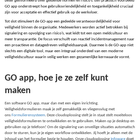
beter geïnformeerd over geldende normen en risico’s. Een praktisch voorbeeld
GO app onderstreept hoe gebruiksvriendelijkheid en toegankelijkheid cruciaal
zijn voor acceptatie en effectief gebruik op de werkvloer.
Tot slot stimuleert de GO-app een gedeelde verantwoordelijkheid voor
veiligheid binnen de organisatie. Medewerkers worden actief betrokken bij
signalering en opvolging van risico’s, wat leidt tot een open meldcultuur en
meer transparantie. De focus verschuift van reactief incidentmanagement naar
een proactieve en datagedreven veiligheidsaanpak. Daarmee is de GO-app niet
slechts een digitale tool, maar een integraal onderdeel van een moderne
veiligheidscultuur waarin veilig werken een gezamenlijke kernwaarde vormt.
GO app, hoe je ze zelf kunt
maken
Een software GO app, maar dan met een eigen inrichting.
Veiligheidsformulieren maak je zelf gemakkelijk en vliegensvlug met
ons
Formulierensysteem
. Deze cloudoplossing stelt je in staat stelt moeiteloos
veiligheidsformulieren te ontwikkelen en te gebruiken. Maken op je desktop en
gebruiken op je telefoon! Om de signalering van onveilige situaties automatisch
door te sturen, kun je je eigen workflow ontwikkelen. Jij hoeft je alleen met de
inhoud van het formulier bezig te houden. Onze cloudoplossing
Infoware
doet