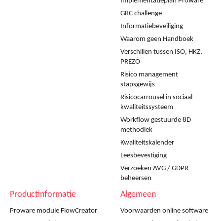
Implementatieplan Proware
GRC challenge
Informatiebeveiliging
Waarom geen Handboek
Verschillen tussen ISO, HKZ,
PREZO
Risico management
stapsgewijs
Risicocarrousel in sociaal
kwaliteitssysteem
Workflow gestuurde 8D
methodiek
Kwaliteitskalender
Leesbevestiging
Verzoeken AVG / GDPR
beheersen
Productinformatie
Algemeen
Proware module FlowCreator
Voorwaarden online software