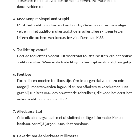
Tekstvakken moeten voldoende ruimte geven. Pas waar nodig
datumvelden toe.
KISS: Keep It Simpel and Stupid
Maak het auditformulier kort en bondig. Gebruik context gevoelige
velden in het auditformulier zodat de invuller alleen vragen te zien
krijgen die op hem van toepassing zijn. Denk aan KISS.
Toelichting vooraf
Geef de toelichting vooraf. Dit voorkomt foutief invullen van het online
auditformulier. Wees in de toelichting zo beknopt en duidelijk mogelijk.
Foutloos
Formulieren moeten foutloos zijn. Om te zorgen dat ze met zo min
mogelijk moeite worden ingevuld en om afhakers te voorkomen. Het
gaat bij auditees vaak om onwetende gebruikers, die voor het eerst het
online auditformulier invullen!
Alledaagse taal
Gebruik alledaagse taal, met uitsluitend nuttige informatie. Kort en
leesbaar. Vermijd jargon. Maak het scanbaar.
Gevecht om de vierkante millimeter