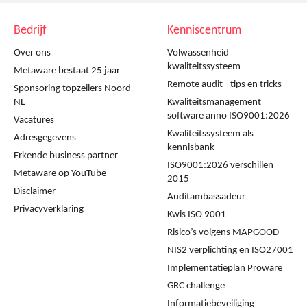
Bedrijf
Kenniscentrum
Over ons
Volwassenheid
kwaliteitssysteem
Metaware bestaat 25 jaar
Remote audit - tips en tricks
Sponsoring topzeilers Noord-
NL
Kwaliteitsmanagement
software anno ISO9001:2026
Vacatures
Kwaliteitssysteem als
Adresgegevens
kennisbank
Erkende business partner
ISO9001:2026 verschillen
Metaware op YouTube
2015
Disclaimer
Auditambassadeur
Privacyverklaring
Kwis ISO 9001
Risico’s volgens MAPGOOD
NIS2 verplichting en ISO27001
Implementatieplan Proware
GRC challenge
Informatiebeveiliging