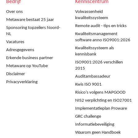
Bedrijf
Kenniscentrum
Over ons
Volwassenheid
kwaliteitssysteem
Metaware bestaat 25 jaar
Remote audit - tips en tricks
Sponsoring topzeilers Noord-
NL
Kwaliteitsmanagement
software anno ISO9001:2026
Vacatures
Kwaliteitssysteem als
Adresgegevens
kennisbank
Erkende business partner
ISO9001:2026 verschillen
Metaware op YouTube
2015
Disclaimer
Auditambassadeur
Privacyverklaring
Kwis ISO 9001
Risico’s volgens MAPGOOD
NIS2 verplichting en ISO27001
Implementatieplan Proware
GRC challenge
Informatiebeveiliging
Waarom geen Handboek