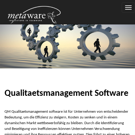
Togg
navi
Qualitaetsmanagement Software
QM Qualitaets
m
a
n
age
m
ent software ist für Unternehmen von entscheidender
Bedeutung, um die Effizienz zu steigern, Kosten zu senken und in einem
dynamischen Markt wettbewerbsfähig zu bleiben. Durch die Identifizierung
und Beseitigung von Ineffizienzen können Unternehmen Verschwendung
minimieren und ihre Ressourcen effektiver nutzen. Dies führt zu einer höheren