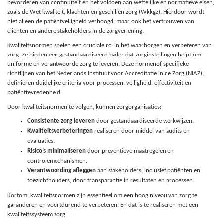
bevorderen van continuïteit en het voldoen aan wettelijke en normatieve eisen,
zoals de Wet kwaliteit, klachten en geschillen zorg (Wkkgz). Hierdoor wordt
niet alleen de patiëntveiligheid verhoogd, maar ook het vertrouwen van
cliënten en andere stakeholders in de zorgverlening.
Kwaliteitsnormen spelen een cruciale rol in het waarborgen en verbeteren van
zorg. Ze bieden een gestandaardiseerd kader dat zorginstellingen helpt om
uniforme en verantwoorde zorg te leveren. Deze normenof specifieke
richtlijnen van het Nederlands Instituut voor Accreditatie in de Zorg (NIAZ),
definiëren duidelijke criteria voor processen, veiligheid, effectiviteit en
patiënttevredenheid.
Door kwaliteitsnormen te volgen, kunnen zorgorganisaties:
Consistente zorg leveren
door gestandaardiseerde werkwijzen.
Kwaliteitsverbeteringen
realiseren door middel van audits en
evaluaties.
Risico’s minimaliseren
door preventieve maatregelen en
controlemechanismen.
Verantwoording afleggen
aan stakeholders, inclusief patiënten en
toezichthouders, door transparantie in resultaten en processen.
Kortom, kwaliteitsnormen zijn essentieel om een hoog niveau van zorg te
garanderen en voortdurend te verbeteren. En dat is te realiseren met een
kwaliteitssysteem zorg.