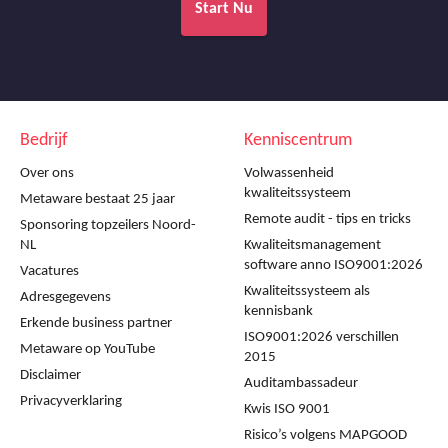
Start Nu
Bedrijf
Kenniscentrum
Over ons
Volwassenheid
kwaliteitssysteem
Metaware bestaat 25 jaar
Remote audit - tips en tricks
Sponsoring topzeilers Noord-
NL
Kwaliteitsmanagement
software anno ISO9001:2026
Vacatures
Kwaliteitssysteem als
Adresgegevens
kennisbank
Erkende business partner
ISO9001:2026 verschillen
Metaware op YouTube
2015
Disclaimer
Auditambassadeur
Privacyverklaring
Kwis ISO 9001
Risico’s volgens MAPGOOD