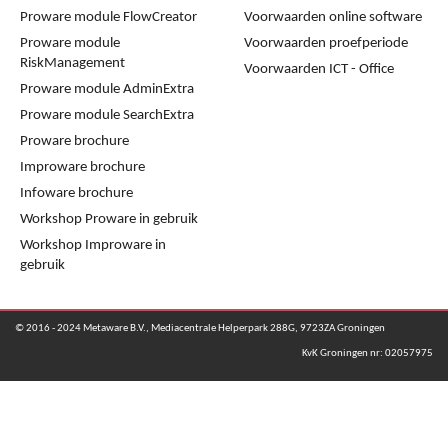
Proware module FlowCreator
Voorwaarden online software
Proware module
Voorwaarden proefperiode
RiskManagement
Voorwaarden ICT - Office
Proware module AdminExtra
Proware module SearchExtra
Proware brochure
Improware brochure
Infoware brochure
Workshop Proware in gebruik
Workshop Improware in
gebruik
© 2016 - 2024 Metaware B.V., Mediacentrale Helperpark 288G, 9723ZA Groningen
KvK Groningen nr: 02057975