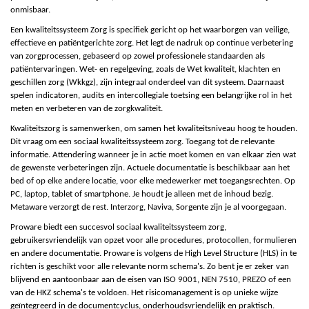
onmisbaar.
Een kwaliteitssystee
m
Zorg is specifiek gericht op het waarborgen van veilige,
effectieve en patiëntgerichte zorg. Het legt de nadruk op continue verbetering
van zorgprocessen, gebaseerd op zowel professionele standaarden als
patiëntervaringen. Wet- en regelgeving, zoals de Wet kwaliteit, klachten en
geschillen zorg (Wkkgz), zijn integraal onderdeel van dit systeem. Daarnaast
spelen indicatoren, audits en intercollegiale toetsing een belangrijke rol in het
meten en verbeteren van de zorgkwaliteit.
Kwaliteitszorg is samenwerken, om samen het kwaliteitsniveau hoog te houden.
Dit vraag om een sociaal kwaliteitssysteem zorg. Toegang tot de relevante
informatie. Attendering wanneer je in actie moet komen en van elkaar zien wat
de gewenste verbeteringen zijn. Actuele documentatie is beschikbaar aan het
bed of op elke andere locatie, voor elke medewerker met toegangsrechten. Op
PC, laptop, tablet of smartphone. Je houdt je alleen met de inhoud bezig.
Metaware verzorgt de rest.
Interzorg
,
Naviva
,
Sorgente
zijn je al voorgegaan.
Proware biedt een succesvol sociaal kwaliteitssysteem zorg,
gebruikersvriendelijk van opzet voor alle procedures, protocollen, formulieren
en andere documentatie. Proware is volgens de High Level Structure (HLS) in te
richten is geschikt voor alle relevante norm schema's. Zo bent je er zeker van
blijvend en aantoonbaar aan de eisen van ISO
9
001, NEN
7
51
0
,
P
REZO of een
van de
H
KZ schema's te voldoen. Het risicomanagement is op unieke wijze
geïntegreerd in de documentcyclus, onderhoudsvriendelijk en praktisch.