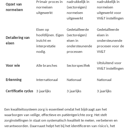
Primair proces in
nadrukkelijk in
nadrukkelijk in
Opzet van
normeisen
(sectoreigen)
normeisen
normeisen
uitgewerkt
normeisen
uitgewerkt voor
uitgewerkt
VV&T instellingen
Eisen op
Gedetailleerde
Gedetailleerde
hoofdlijnen. Eigen
(sectoreigen)
eisen in
Detailering van
inzicht en
eisen in
ondersteunende
eisen
interpretatie
ondersteunende
procesen voor de
nodig.
processen
VV&T
Uitsluitend voor
Voor wie
Alle branches
Sectorspecifiek
VV&T instellingen
Erkenning
Internationaal
Nationaal
Nationaal
Certificatie cyclus
3 jaarlijks
3 jaarlijks
3 jaarlijks
Een kwaliteitssysteem zorg is essentieel omdat het bijdraagt aan het
waarborgen van veilige, effectieve en patiëntgerichte zorg. Het stelt
zorginstellingen in staat om systematisch kwaliteit te meten, verbeteren en
verantwoorden. Daarnaast helpt het bij het identificeren van risico’s, het