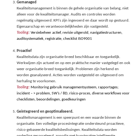
Gemanaged
Kwaliteitsmanagement is binnen de gehele organisatie van belang, niet
alleen voor de kwaliteitsmanager. Audits en controles worden
regelmatig uitgevoerd. KPI's zijn ingevoerd en daar wordt op gestuurd.
Eigenaarschap en verantwoordelijkheden zijn vastgesteld.
Tooling:
Versiebeheer actief, revisie uitgerold, navigatiestructuren
,
auditsystematiek
, registratie,
checklist ISO9001
Proactief
Kwaliteitsdata zijn organisatie-breed beschikbaar en toegankelijk.
Werkwijzen zijn actueel en op een praktische manier vastgelegd en ook
weer organisatie-breed toegankelijk. Problemen zijn herkend en
worden geanalyseerd. Acties worden vastgesteld en uitgevoerd om
herhaling te voorkomen.
Tooling:
Monitoring gebruik managementsysteem
, rapportages;
incident
– > problem, 5W’s / 8D, risico-proces, diverse
workflow
s voor
checklisten, beoordelingen, goedkeuringen
Geintegreerd en geoptimaliseerd.
Kwaliteitsmanagement is een speerpunt en een waarde binnen de
organisatie. Een volledige procesintegratie ondersteund proactieve,
risico-gebaseerde kwaliteitsbeslissingen. Kwaliteitsdata worden
onderling gecorreleerd, zonodig met kunstmatige intelligentie.