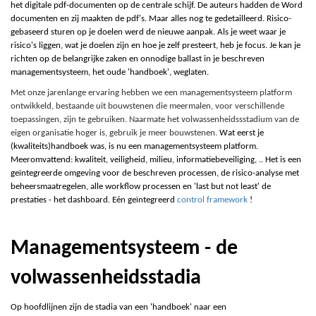
het digitale pdf-documenten op de centrale schijf. De auteurs hadden de Word
documenten en zij maakten de pdf's. Maar alles nog te gedetailleerd. Risico-
gebaseerd sturen op je doelen werd de nieuwe aanpak. Als je weet waar je
risico's liggen, wat je doelen zijn en hoe je zelf presteert, heb je focus. Je kan je
richten op de belangrijke zaken en onnodige ballast in je beschreven
managementsysteem, het oude 'handboek', weglaten.
Met onze jarenlange ervaring hebben we een managementsysteem platform
ontwikkeld, bestaande uit bouwstenen die meermalen, voor verschillende
toepassingen, zijn te gebruiken. Naarmate het volwassenheidssstadium van de
eigen organisatie hoger is, gebruik je meer bouwstenen.
Wat eerst je
(kwaliteits)handboek was, is nu een managementsysteem platform.
Meeromvattend: kwaliteit, veiligheid, milieu, informatiebeveiliging, .. Het is een
geïntegreerde omgeving voor de beschreven processen, de risico-analyse met
beheersmaatregelen, alle workflow processen en 'last but not least' de
prestaties - het dashboard. Eén geïntegreerd
control framework
!
Managementsysteem - de
volwassenheidsstadia
Op hoofdlijnen zijn de stadia van een 'handboek' naar een