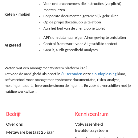
Voor onderaannemers die instructies (verplicht)
moeten lezen
Keten / mobiel
Corporate documenten gezamenlijk gebruiken
Op de projectlocatie, op je telefoon
Aan het bed van de client, op je tablet
API's om data naar eigen AI-omgeving te ontsluiten
Control framework voor AI-geschikte context
AI gereed
GapFit, audit gereedheid analyses
Weten wat een managementsysteem platform kan?
Zet voor de aardigheid als proef in
60 seconden
onze
cloudoplossing
klaar,
softwaretool voor managementsystemen: documentatie, risico-analyse,
meldingen, audits, leveranciersbeoordelingen, ... En zoek de verschillen met je
huidige werkwijze ...
Bedrijf
Kenniscentrum
Over ons
Volwassenheid
kwaliteitssysteem
Metaware bestaat 25 jaar