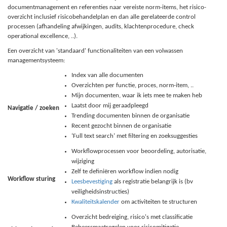
documentmanagement en referenties naar vereiste norm-items, het risico-
overzicht inclusief risicobehandelplan en dan alle gerelateerde control
processen (afhandeling afwijkingen, audits, klachtenprocedure, check
operational excellence, ..).
Een overzicht van 'standaard' functionaliteiten van een volwassen
managementsysteem:
Index van alle documenten
Overzichten per functie, proces, norm-item, ..
Mijn documenten, waar ik iets mee te maken heb
Laatst door mij geraadpleegd
Navigatie / zoeken
Trending documenten binnen de organisatie
Recent gezocht binnen de organisatie
‘Full text search’ met filtering en zoeksuggesties
Workflowprocessen voor beoordeling, autorisatie,
wijziging
Zelf te definiëren workflow indien nodig
Workflow sturing
Leesbevestiging
als registratie belangrijk is (bv
veiligheidsinstructies)
Kwaliteitskalender
om activiteiten te structuren
Overzicht bedreiging, risico's met classificatie