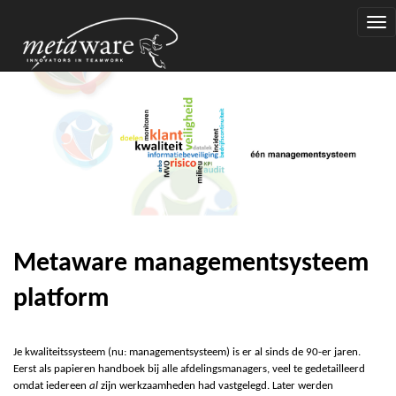
Togg
navi
Metaware managementsysteem
platform
Je kwaliteitssysteem (nu: managementsysteem) is er al sinds de 90-er jaren.
Eerst als
p
apieren handboek bij alle afdelingsmanagers, veel te gedetailleerd
omdat iedereen
al
zijn werkzaamheden had vastgelegd. Later werden