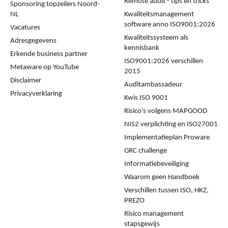
Remote audit - tips en tricks
Sponsoring topzeilers Noord-
NL
Kwaliteitsmanagement
software anno ISO9001:2026
Vacatures
Kwaliteitssysteem als
Adresgegevens
kennisbank
Erkende business partner
ISO9001:2026 verschillen
Metaware op YouTube
2015
Disclaimer
Auditambassadeur
Privacyverklaring
Kwis ISO 9001
Risico’s volgens MAPGOOD
NIS2 verplichting en ISO27001
Implementatieplan Proware
GRC challenge
Informatiebeveiliging
Waarom geen Handboek
Verschillen tussen ISO, HKZ,
PREZO
Risico management
stapsgewijs