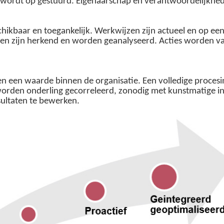
r wordt op gestuurd. Eigenaarschap en verantwoordelijkhed
chikbaar en toegankelijk. Werkwijzen zijn actueel en op e
men zijn herkend en worden geanalyseerd. Acties worden va
 een waarde binnen de organisatie. Een volledige procesin
orden onderling gecorreleerd, zonodig met kunstmatige inte
esultaten te bewerken.