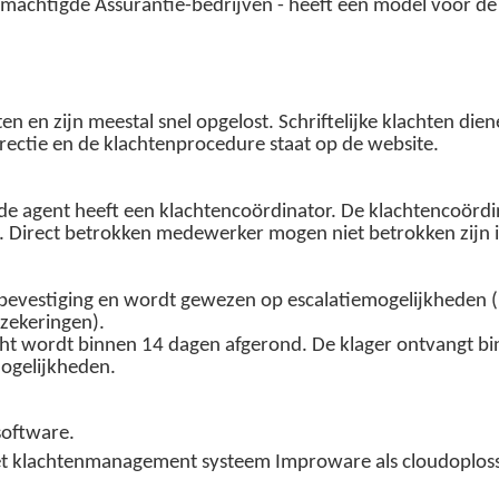
machtigde Assurantie-bedrijven - heeft een model voor d
en en zijn meestal snel opgelost. Schriftelijke klachten d
irectie en de klachtenprocedure staat op de website.
de agent heeft een klachtencoördinator. De klachtencoördi
g. Direct betrokken medewerker mogen niet betrokken zijn 
evestiging en wordt gewezen op escalatiemogelijkheden (Ki
zekeringen).
ht wordt binnen 14 dagen afgerond. De klager ontvangt bin
ogelijkheden.
oftware.
et klachtenmanagement systeem Improware als cloudoplossi