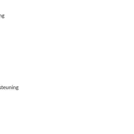
ng
steuning