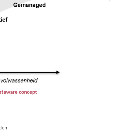
taware
concept
rden