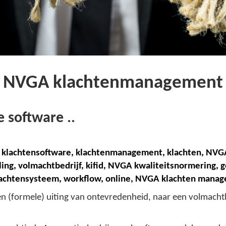
NVGA klachtenmanagement
 software ..
klachtensoftware,
k
lachtenmanagement, klachten, NVG
ling, volmachtbedrijf,
k
ifid, NVGA kwaliteitsnormering, 
klachtensysteem,
w
orkflow, online,
NVGA klachten
manag
 een (formele) uiting van ontevredenheid, naar een volmach