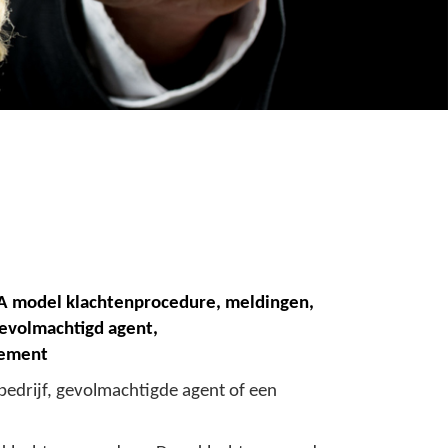
A model
k
lachtenprocedure, meldingen,
gevolmachtigd agent,
ement
tbedrijf, gevolmachtigde agent of een