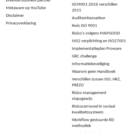
Erkende business partner
ISO9001:2026 verschillen
Metaware op YouTube
2015
Disclaimer
Auditambassadeur
Privacyverklaring
Kwis ISO 9001
Risico’s volgens MAPGOOD
NIS2 verplichting en ISO27001
Implementatieplan Proware
GRC challenge
Informatiebeveiliging
Waarom geen Handboek
Verschillen tussen ISO, HKZ,
PREZO
Risico management
stapsgewijs
Risicocarrousel in sociaal
kwaliteitssysteem
Workflow gestuurde 8D
methodiek