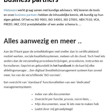
Business partners
Metaware
werkt graag samen met kundige adviseurs. Wij leveren de tools
en onze
business partners
hebben de inhoudelijke kennis, elk kundig op hun
eigen gebied. Of het nu ISO
9
001, ISO 1
4
001, ISO 2
7
001, NEN
7
510,
V
CA,
P
REZO,
H
KZ,
C
O2 prestatieladder of een ander schema is.....
Alles aanwezig en meer ..
Aan de IT-kant gaan de ontwikkelingen veel sneller dan in certificatieland:
mobiel werken, sociale kwaliteitssystemen, meteen uit de cloud. Toch heel iets
anders dan de verzameling procesbeschrijvingen, procedures, instructies en
formulieren. Geprint en gebundeld i
n het
h
andboek
in de kast bij elke
afdelingsmanager….Een digitaal (kwaliteits)management systeem kan zoveel
meer, los van de verschillende 'ISO normen'.
Een overzicht van 'standaard' functionaliteiten van een 'dedicated'
managementsysteem:
Index van alle documenten
Overzicht per functie, proces, norm-item, ..
Mijn documenten, waar ik iets mee te maken heb
Laatst door mij geraadpleegd