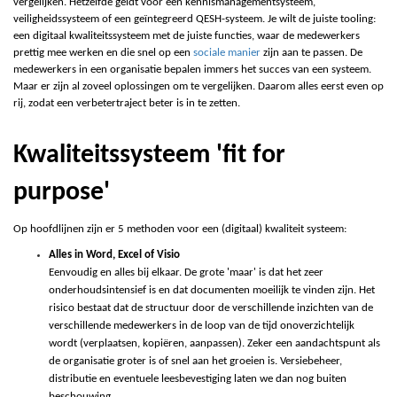
vergelijken. Hetzelfde geldt voor een kennismanagementsysteem,
veiligheidssysteem of een geïntegreerd QESH-systeem. Je wilt de juiste tooling:
een digitaal kwaliteitssysteem met de juiste functies, waar de medewerkers
prettig mee werken en die snel op een
sociale manier
zijn aan te passen. De
medewerkers in een organisatie bepalen immers het succes van een systeem.
Maar er zijn al zoveel oplossingen om te vergelijken. Daarom alles eerst even op
rij, zodat een verbetertraject beter is in te zetten.
Kwaliteitssysteem 'fit for
purpose'
Op hoofdlijnen zijn er 5 methoden voor een (digitaal) kwaliteit systeem:
Alles in Word, Excel of Visio
Eenvoudig en alles bij elkaar. De grote 'maar' is dat het zeer
onderhoudsintensief is en dat documenten moeilijk te vinden zijn. Het
risico bestaat dat de structuur door de verschillende inzichten van de
verschillende medewerkers in de loop van de tijd onoverzichtelijk
wordt (verplaatsen, kopiëren, aanpassen). Zeker een aandachtspunt als
de organisatie groter is of snel aan het groeien is. Versiebeheer,
distributie en eventuele leesbevestiging laten we dan nog buiten
beschouwing.