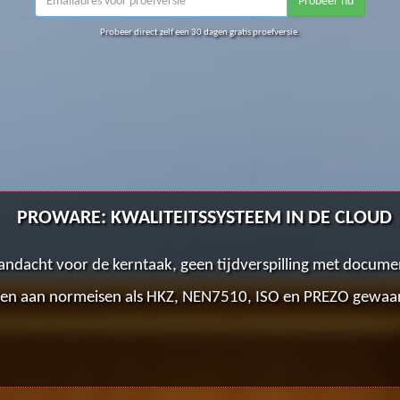
Probeer nu
Probeer direct zelf een 30 dagen gratis proefversie.
RE: RAPPORTEREN EN RAADPLEGEN OP DE BOU
Actuele voorschriften op elke locatie raadpleegbaar.
Voldoen aan normeisen als VCA gewaarborgd.