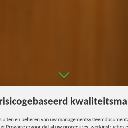
risicogebaseerd kwaliteits
ontsluiten en beheren van uw managementsysteemdocumenta
gt Proware ervoor dat al uw procedures, werkinstructies e