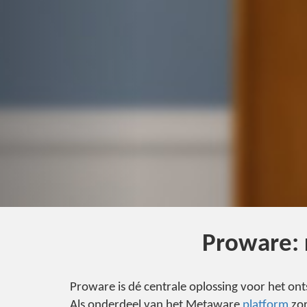
Proware: 
Proware is dé centrale oplossing voor het 
Als onderdeel van het Metaware
platform
zor