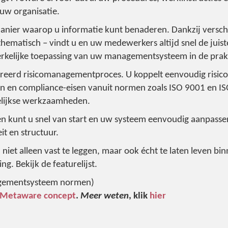
 uw organisatie.
manier waarop u informatie kunt benaderen. Dankzij verschi
hematisch – vindt u en uw medewerkers altijd snel de juiste
rkelijke toepassing van uw managementsysteem in de prakt
greerd risicomanagementproces. U koppelt eenvoudig risic
len en compliance-eisen vanuit normen zoals ISO 9001 en 
elijkse werkzaamheden.
 kunt u snel van start en uw systeem eenvoudig aanpasse
it en structuur.
 alleen vast te leggen, maar ook écht te laten leven binn
g. Bekijk de featurelijst.
gementsysteem normen)
Metaware
concept
.
Meer weten
, klik
hier