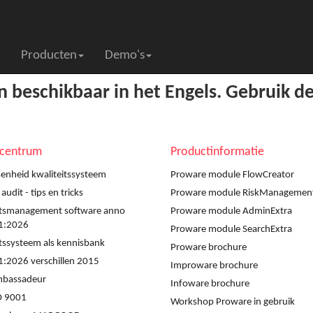
Producten
Demo's
en beschikbaar in het Engels. Gebruik d
scentrum
Productinformatie
enheid kwaliteitssysteem
Proware module FlowCreator
udit - tips en tricks
Proware module RiskManagemen
itsmanagement software anno
Proware module AdminExtra
1:2026
Proware module SearchExtra
itssysteem als kennisbank
Proware brochure
:2026 verschillen 2015
Improware brochure
mbassadeur
Infoware brochure
O 9001
Workshop Proware in gebruik