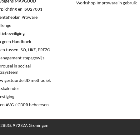
s volgens MAPGOOD
Workshop Improware in gebruik
rplichting en ISO27001
ntatieplan Proware
llenge
iebeveiliging
 geen Handboek
llen tussen ISO, HKZ, PREZO
management stapsgewijs
rrousel in sociaal
itssysteem
w gestuurde 8D methodiek
tskalender
estiging
en AVG / GDPR beheersen
k 288G, 9723ZA Groningen