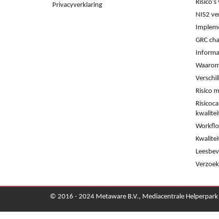
Risico’
Privacyverklaring
NIS2 ve
Impleme
GRC cha
Informat
Waarom
Verschi
Risico 
Risicoca
kwalite
Workflo
Kwalitei
Leesbev
Verzoek
© 2016 - 2024 Metaware B.V., Mediacentrale Helperpar