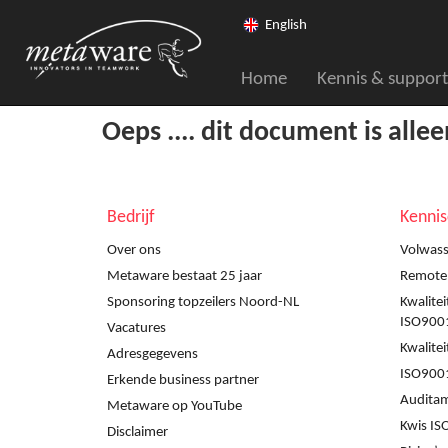
English
Home
Kennis & support
Oeps .... dit document is alle
Bedrijf
Kenni
Over ons
Volwass
Metaware bestaat 25 jaar
Remote a
Sponsoring topzeilers Noord-NL
Kwalite
ISO900
Vacatures
Kwalite
Adresgegevens
ISO9001
Erkende business partner
Audita
Metaware op YouTube
Kwis IS
Disclaimer