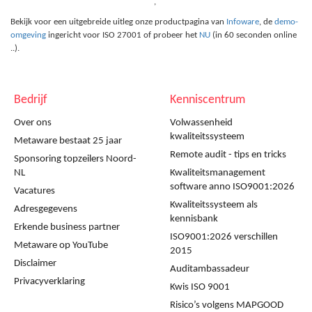
,
Bekijk voor een uitgebreide uitleg onze productpagina van
Infoware
, de
demo-
omgeving
ingericht voor ISO 27001 of probeer het
NU
(in 60 seconden online
..).
Bedrijf
Kenniscentrum
Over ons
Volwassenheid
kwaliteitssysteem
Metaware bestaat 25 jaar
Remote audit - tips en tricks
Sponsoring topzeilers Noord-
NL
Kwaliteitsmanagement
software anno ISO9001:2026
Vacatures
Kwaliteitssysteem als
Adresgegevens
kennisbank
Erkende business partner
ISO9001:2026 verschillen
Metaware op YouTube
2015
Disclaimer
Auditambassadeur
Privacyverklaring
Kwis ISO 9001
Risico’s volgens MAPGOOD