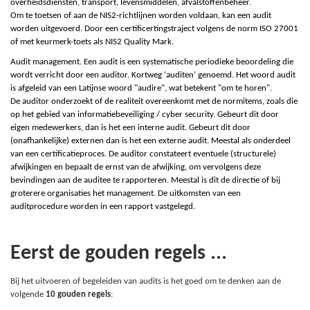
overheidsdiensten, transport, levensmiddelen, afvalstoffenbeheer.
Om te toetsen of aan de NIS2-richtlijnen worden voldaan, kan een audit
worden uitgevoerd. Door een
c
ertificertingstraject volgens de norm ISO
2
7001
of met keurmerk-toets als NIS2
Q
uality Mark.
Audit management. Een audit is een systematische periodieke beoordeling die
wordt verricht door een auditor. Kortweg ‘auditen’ genoemd. Het woord audit
is afgeleid van een Latijnse woord "audire", wat betekent "om te horen".
De auditor onderzoekt of de realiteit overeenkomt met de normitems, zoals die
op het gebied van informatiebeveiliging / cyber security. Gebeurt dit door
eigen medewerkers, dan is het een interne audit. Gebeurt dit door
(onafhankelijke) externen dan is het een externe audit. Meestal als onderdeel
van een certificatieproces. De auditor constateert eventuele (structurele)
afwijkingen en bepaalt de ernst van de afwijking, om vervolgens deze
bevindingen aan de auditee te rapporteren. Meestal is dit de directie of bij
groterere organisaties het management. De uitkomsten van een
auditprocedure worden in een rapport vastgelegd.
Eerst de gouden regels ...
Bij het uitvoeren of begeleiden van audits is het goed om te denken aan de
volgende
10 gouden regels
: