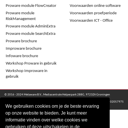
Proware module FlowCreator
Voorwaarden online software
Proware module
Voorwaarden proefperiode
RiskManagement
Voorwaarden ICT - Office
Proware module AdminExtra
Proware module SearchExtra
Proware brochure
Improware brochure
Infoware brochure
Workshop Proware in gebruik
Workshop Improware in
gebruik
© 2016 - 2024 Metaware B.V., Mediacentrale Helperpark 288G, 9723ZA Groningen
KvK Groningen nr: 02057975
We gebruiken cookies om je de beste ervaring
op onze website te bieden. Je kunt meer
informatie vinden over welke cookies we
gebruiken of deze uitschakelen in de