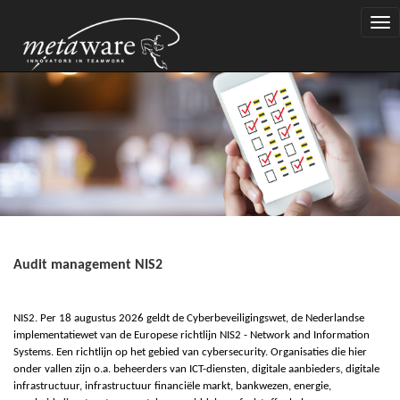
Togg
navi
Audit management NIS2
NIS2. Per 18 augustus 2026 geldt de Cyberbeveiligingswet, de Nederlandse
implementatiewet van de Europese richtlijn
N
IS
2
- Network and Information
Systems. Een richtlijn op het gebied van
c
ybersecurity. Organisaties die hier
onder vallen zijn o.a. beheerders van ICT-diensten, digitale aanbieders, digitale
infrastructuur, infrastructuur financiële markt, bankwezen, energie,