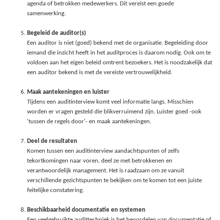
agenda of betrokken medewerkers. Dit vereist een goede
samenwerking.
Begeleid de auditor(s)
Een auditor is niet (goed) bekend met de organisatie. Begeleiding door
iemand die inzicht heeft in het auditproces is daarom nodig. Ook om te
voldoen aan het eigen beleid omtrent bezoekers. Het is noodzakelijk dat
een auditor bekend is met de vereiste vertrouwelijkheid.
Maak aantekeningen en luister
Tijdens een auditinterview komt veel informatie langs. Misschien
worden er vragen gesteld die blikverruimend zijn. Luister goed -ook
'tussen de regels door'- en maak aantekeningen.
Deel de resultaten
Komen tussen een auditinterview aandachtspunten of zelfs
tekortkomingen naar voren, deel ze met betrokkenen en
verantwoordelijk management. Het is raadzaam om ze vanuit
verschillende gezichtspunten te bekijken om te komen tot een juiste
feitelijke constatering.
Beschikbaarheid documentatie en systemen
Een veelgebruikte audittechniek is het beoordelen van documentatie of