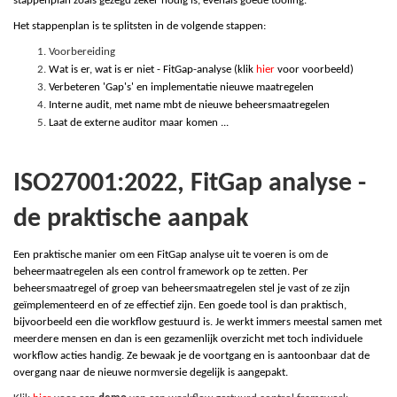
stappenplan zoals gezegd zeker nodig is, evenals goede tooling.
Het stappenplan is te splitsten in de volgende stappen:
Voorbereiding
Wat is er, wat is er niet - FitGap-analyse (klik
hier
voor voorbeeld)
Verbeteren 'Gap's' en implementatie nieuwe maatregelen
Interne audit, met name mbt de nieuwe beheersmaatregelen
Laat de externe auditor maar komen ...
ISO27001:2022, FitGap analyse -
de praktische aanpak
Een praktische manier om een FitGap analyse uit te voeren is om de
beheermaatregelen als een control framework op te zetten. Per
beheersmaatregel of groep van beheersmaatregelen stel je vast of ze zijn
geïmplementeerd en of ze effectief zijn. Een goede tool is dan praktisch,
bijvoorbeeld een die workflow gestuurd is. Je werkt immers meestal samen met
meerdere mensen en dan is een gezamenlijk overzicht met toch individuele
workflow acties handig. Ze bewaak je de voortgang en is aantoonbaar dat de
overgang naar de nieuwe normversie degelijk is aangepakt.