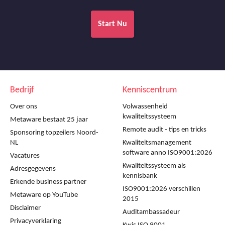
Start Nu
Bedrijf
Kenniscentrum
Over ons
Volwassenheid
kwaliteitssysteem
Metaware bestaat 25 jaar
Remote audit - tips en tricks
Sponsoring topzeilers Noord-
NL
Kwaliteitsmanagement
software anno ISO9001:2026
Vacatures
Kwaliteitssysteem als
Adresgegevens
kennisbank
Erkende business partner
ISO9001:2026 verschillen
Metaware op YouTube
2015
Disclaimer
Auditambassadeur
Privacyverklaring