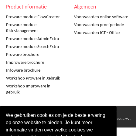
Productinformatie
Algemeen
Proware module FlowCreator
Voorwaarden online software
Proware module
Voorwaarden proefperiode
RiskManagement
Voorwaarden ICT - Office
Proware module AdminExtra
Proware module SearchExtra
Proware brochure
Improware brochure
Infoware brochure
Workshop Proware in gebruik
Workshop Improware in
gebruik
© 2016 - 2024 Metaware B.V., Mediacentrale Helperpark 288G, 9723ZA Groningen
We gebruiken cookies om je de beste ervaring
KvK Groningen nr: 02057975
op onze website te bieden. Je kunt meer
informatie vinden over welke cookies we