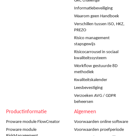
GRC challenge
Informatiebeveiliging
Waarom geen Handboek
Verschillen tussen ISO, HKZ,
PREZO
Risico management
stapsgewijs
Risicocarrousel in sociaal
kwaliteitssysteem
Workflow gestuurde 8D
methodiek
Kwaliteitskalender
Leesbevestiging
Verzoeken AVG / GDPR
beheersen
Productinformatie
Algemeen
Proware module FlowCreator
Voorwaarden online software
Proware module
Voorwaarden proefperiode
RiskManagement