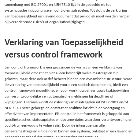
samenhang met ISO 27001 en NEN 7510 ligt in de gedeelde eis tot
systematische risicoanalyse en controlemaatregelen. Tot slot is de verklaring
van toepasselijkheid een levend document dat periodiek moet worden herzien
bij veranderende risico’s of organisatiewijzigingen.
Verklaring van Toepasselijkheid
versus control framework
Een control framework is een geavanceerde vorm van een verklaring van
toepasselijkheid omdat het niet alleen beschrijft welke maatregelen zijn
gekozen, maar deze ook actief beheert binnen een dynamische structuur. Waar
de verklaring van toepasselijkheid vooral een statisch document is, biedt een
control framework mogelijkheden voor workflowbeheer, zoals taaktoewijzing
aan verantwoordelijken en automatische meldingen bij deadlines of
wijzigingen. Hiermee wordt de naleving van maatregelen uit ISO 27001 en/of
NEN 7510 beter geborgd en ontstaat er realtime inzicht in de voortgang en
effectiviteit van implementatie. Elk control in het framework is gekoppeld aan
specifieke acties, statusupdates en documentatie, waardoor verantwoording en
audit-trail eenvoudig te volgen zijn. Door de integratie van alle
beheersmaatregelen uit de norm binnen één systeem, ontstaat er een levend en