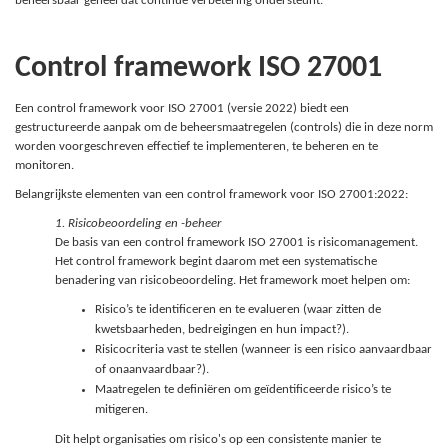
beheersbaar geheel dat continue verbetering ondersteunt.
Control framework ISO 27001
Een control framework voor ISO 27001 (versie 2022) biedt een
gestructureerde aanpak om de beheersmaatregelen (controls) die in deze norm
worden voorgeschreven effectief te implementeren, te beheren en te
monitoren.
Belangrijkste elementen van een control framework voor ISO 27001:2022:
1. Risicobeoordeling en -beheer
De basis van een control framework ISO 27001 is risicomanagement.
Het control framework begint daarom met een systematische
benadering van risicobeoordeling. Het framework moet helpen om:
Risico’s te identificeren en te evalueren (waar zitten de
kwetsbaarheden, bedreigingen en hun impact?).
Risicocriteria vast te stellen (wanneer is een risico aanvaardbaar
of onaanvaardbaar?).
Maatregelen te definiëren om geïdentificeerde risico’s te
mitigeren.
Dit helpt organisaties om risico's op een consistente manier te