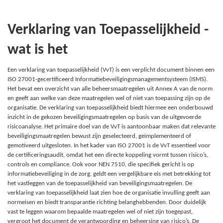
Verklaring van Toepasselijkheid -
wat is het
Een verklaring van toepasselijkheid (VvT) is een verplicht document binnen een
ISO 27001-gecertificeerd Informatiebeveiligingsmanagementsysteem (ISMS).
Het bevat een overzicht van alle beheersmaatregelen uit Annex A van de norm
en geeft aan welke van deze maatregelen wel of niet van toepassing zijn op de
organisatie. De verklaring van toepasselijkheid biedt hiermee een onderbouwd
inzicht in de gekozen beveiligingsmaatregelen op basis van de uitgevoerde
risicoanalyse. Het primaire doel van de VvT is aantoonbaar maken dat relevante
beveiligingsmaatregelen bewust zijn geselecteerd, geïmplementeerd of
gemotiveerd uitgesloten. In het kader van ISO 27001 is de VvT essentieel voor
de certificeringsaudit, omdat het een directe koppeling vormt tussen risico’s,
controls en compliance. Ook voor NEN 7510, die specifiek gericht is op
informatiebeveiliging in de zorg, geldt een vergelijkbare eis met betrekking tot
het vastleggen van de toepasselijkheid van beveiligingsmaatregelen. De
verklaring van toepasselijkheid laat zien hoe de organisatie invulling geeft aan
normeisen en biedt transparantie richting belanghebbenden. Door duidelijk
vast te leggen waarom bepaalde maatregelen wel of niet zijn toegepast,
vergroot het document de verantwoording en beheersing van risico’s. De