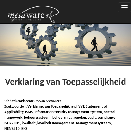
Togg
navi
Verklaring van Toepasselijkheid
Uit het kenniscentrum van Metaware.
Zoekwoorden:
Verklaring van Toepasselijkheid, VvT, Statement of
Applicability, ISMS, Information Security Management System, control
framework, beheerssysteem, beheersmaatregelen, audit, compliance,
I
SO27001, kwaliteit, kwaliteitsmanagement, managementsysteem,
N
EN7510,
B
IO