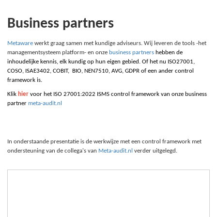
Business partners
Metaware
werkt graag samen met kundige adviseurs. Wij leveren de tools -het
managementsysteem platform- en onze
business partners
hebben de
inhoudelijke kennis, elk kundig op hun eigen gebied. Of het nu
I
SO27001,
C
OSO,
I
SAE3402,
C
OBIT,
B
IO,
N
EN7510,
A
VG,
G
DPR of een ander control
framework is.
Klik
hier
voor het ISO 27001:2022 ISMS control framework van onze business
partner
meta-audit.nl
In onderstaande presentatie is de werkwijze met een control framework met
ondersteuning van de collega's van
Meta-audit.nl
verder uitgelegd.