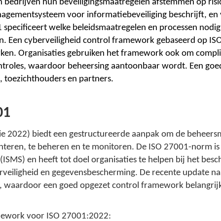
bedrijven hun beveiligingsmaatregelen afstemmen op risico
gementsysteem voor informatiebeveiliging beschrijft, en v
specificeert welke beleidsmaatregelen en processen nodig z
n. Een cyberveiligheid control framework gebaseerd op IS
erken. Organisaties gebruiken het framework ook om compli
controles, waardoor beheersing aantoonbaar wordt. Een goe
 toezichthouders en partners.
01
e 2022) biedt een gestructureerde aanpak om de beheersm
teren, te beheren en te monitoren. De ISO 27001-norm is 
SMS) en heeft tot doel organisaties te helpen bij het bes
berveiligheid en gegevensbescherming. De recente update 
 waardoor een goed opgezet control framework belangrijker
amework voor ISO 27001:2022: