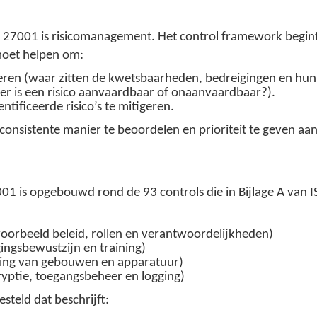
O 27001 is risicomanagement. Het control framework begi
moet helpen om:
alueren (waar zitten de kwetsbaarheden, bedreigingen en hun
neer is een risico aanvaardbaar of onaanvaardbaar?).
tificeerde risico’s te mitigeren.
n consistente manier te beoordelen en prioriteit te geven aa
001 is opgebouwd rond de 93 controls die in Bijlage A van
voorbeeld beleid, rollen en verantwoordelijkheden)
ingsbewustzijn en training)
iging van gebouwen en apparatuur)
ryptie, toegangsbeheer en logging)
steld dat beschrijft: