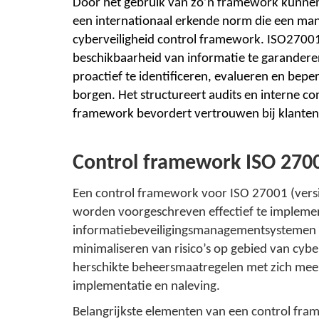
Door het gebruik van zo’n framework kunnen 
een internationaal erkende norm die een mana
cyberveiligheid control framework. ISO27001 
beschikbaarheid van informatie te garandere
proactief te identificeren, evalueren en bep
borgen. Het structureert audits en interne 
framework bevordert vertrouwen bij klanten,
Control framework ISO 270
Een control framework voor ISO 27001 (versi
worden voorgeschreven effectief te implemen
informatiebeveiligingsmanagementsystemen (I
minimaliseren van risico’s op gebied van cy
herschikte beheersmaatregelen met zich mee,
implementatie en naleving.
Belangrijkste elementen van een control fr