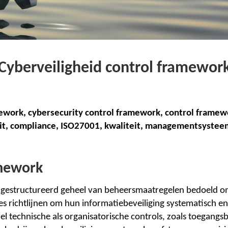
Cyberveiligheid control framewor
mework, cybersecurity control framework, control framew
t, compliance,
I
SO27001, kwaliteit, managementsystee
amework
gestructureerd geheel van beheersmaatregelen bedoeld om r
ies richtlijnen om hun informatiebeveiliging systematisch e
 technische als organisatorische controls, zoals toegangsb