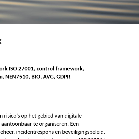
k
ork ISO 27001, control framework,
m,
N
EN7510,
B
IO,
A
VG,
G
DPR
isico’s op het gebied van digitale
n aantoonbaar te organiseren. Een
eheer, incidentrespons en beveiligingsbeleid.