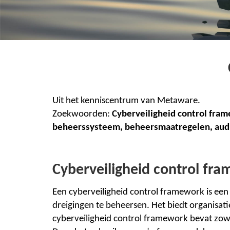
Uit het kenniscentrum van Metaware.
Zoekwoorden:
Cyberveiligheid control fra
beheerssysteem, beheersmaatregelen, audi
Cyberveiligheid control fr
Een cyberveiligheid con
t
ro
l
framework is een 
dreigingen te beheersen. Het biedt organisat
cyberveiligheid control framework bevat zowel